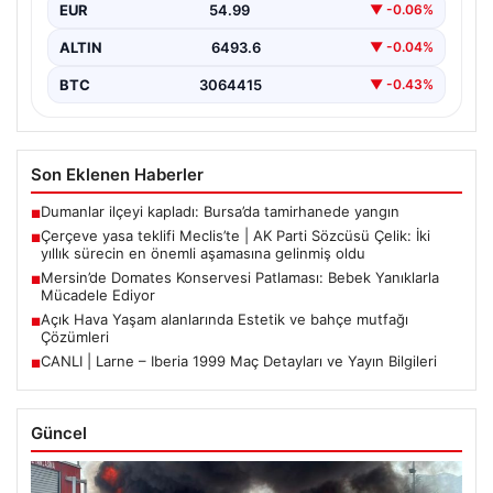
EUR
54.99
▼ -0.06%
ALTIN
6493.6
▼ -0.04%
BTC
3064415
▼ -0.43%
Son Eklenen Haberler
Dumanlar ilçeyi kapladı: Bursa’da tamirhanede yangın
■
Çerçeve yasa teklifi Meclis’te | AK Parti Sözcüsü Çelik: İki
■
yıllık sürecin en önemli aşamasına gelinmiş oldu
Mersin’de Domates Konservesi Patlaması: Bebek Yanıklarla
■
Mücadele Ediyor
Açık Hava Yaşam alanlarında Estetik ve bahçe mutfağı
■
Çözümleri
CANLI | Larne – Iberia 1999 Maç Detayları ve Yayın Bilgileri
■
Güncel