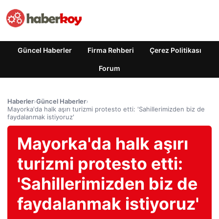
Güncel Haberler
Firma Rehberi
Çerez Politikası
Forum
Haberler
›
Güncel Haberler
›
Mayorka'da halk aşırı turizmi protesto etti: 'Sahillerimizden biz de
faydalanmak istiyoruz'
Mayorka'da halk aşırı
turizmi protesto etti:
'Sahillerimizden biz de
faydalanmak istiyoruz'