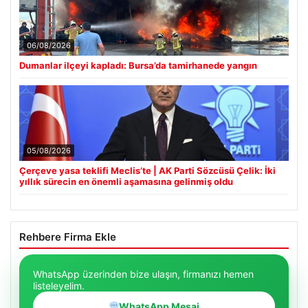
06/08/2026
Dumanlar ilçeyi kapladı: Bursa’da tamirhanede yangın
05/08/2026
Çerçeve yasa teklifi Meclis’te | AK Parti Sözcüsü Çelik: İki
yıllık sürecin en önemli aşamasına gelinmiş oldu
Rehbere Firma Ekle
WhatsApp üzerinden bize ulaşın, firmanızı hemen
listeleyelim.
WhatsApp Mesaj