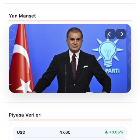
Yan Manşet
05.08.2026
Çerçeve yasa teklifi Meclis’te | AK Parti
Piyasa Verileri
Sözcüsü Çelik: İki yıllık sürecin en
önemli aşamasına gelinmiş oldu
USD
47.60
▲ +0.05%