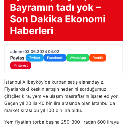
Bayramın tadı yok –
Son Dakika Ekonomi
Haberleri
admin
•
03.06.2024 04:02
Paylaş:
Twitter
Facebook
WhatsApp
Reddit
Pinterest
İstanbul Alibeyköy'de kurban satış alanındayız.
Fiyatlardaki keskin artışın nedenini sorduğumuz
çiftçiler kira, yem ve ulaşım masraflarını işaret ediyor.
Geçen yıl 20 ila 40 bin lira arasında olan İstanbul'da
market kirası bu yıl 100 bin lira oldu.
Yem fiyatları torba başına 250-300 liradan 600 liraya