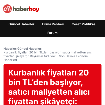
Güncel Haberler
Firma Rehberi
Çerez Politikası
Forum
Haberler
›
Güncel Haberler
›
Kurbanlık fiyatları 20 bin TL’den başlıyor, satıcı maliyetten alıcı
fiyattan şikâyetçi: Bayramın tadı yok – Son Dakika Ekonomi
Haberleri
Kurbanlık fiyatları 20
bin TL’den başlıyor,
satıcı maliyetten alıcı
fiyattan şikâyetçi: