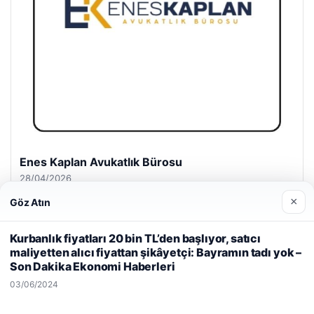
Enes Kaplan Avukatlık Bürosu
28/04/2026
×
Göz Atın
Web sitemizi nasıl kullandığınızı daha iyi anlayabilmek,
Kurbanlık fiyatları 20 bin TL’den başlıyor, satıcı
deneyiminizi kişiselleştirmek ve geliştirmek amacıyla çerezler
maliyetten alıcı fiyattan şikâyetçi: Bayramın tadı yok –
kullanıyoruz.
Çerez Politikamız
Son Dakika Ekonomi Haberleri
Reddet
Kabul Et
03/06/2024
© 2026 Haber Köy – Güncel Haberler