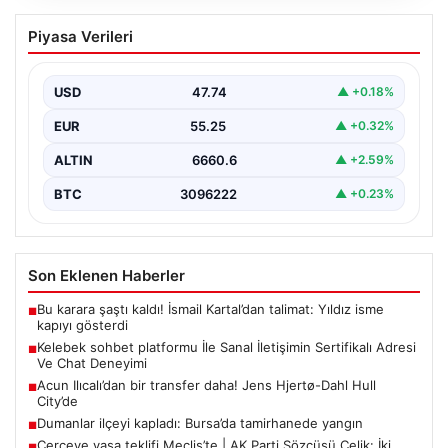
Kelebek sohbet platformu İle Sanal
Piyasa Verileri
İletişimin Sertifikalı Adresi Ve Chat
Deneyimi
USD
47.74
▲ +0.18%
İnternet çağında bireylerin güvenli bir şekilde bağlantı
sağlaması kritik bir değer taşımaktadır. Günümüzde
EUR
55.25
▲ +0.32%
birçok…
ALTIN
6660.6
▲ +2.59%
BTC
3096222
▲ +0.23%
Son Eklenen Haberler
Bu karara şaştı kaldı! İsmail Kartal’dan talimat: Yıldız isme
■
kapıyı gösterdi
Kelebek sohbet platformu İle Sanal İletişimin Sertifikalı Adresi
■
Ve Chat Deneyimi
Acun Ilıcalı’dan bir transfer daha! Jens Hjertø-Dahl Hull
■
City’de
Dumanlar ilçeyi kapladı: Bursa’da tamirhanede yangın
■
Çerçeve yasa teklifi Meclis’te | AK Parti Sözcüsü Çelik: İki
■