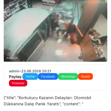
admin
•
23.06.2026 20:21
Paylaş:
Twitter
Facebook
WhatsApp
Reddit
Pinterest
{“title”: “Korkutucu Kazanın Detayları: Otomobil
Dükkanına Dalıp Panik Yarattı”, “content”: “