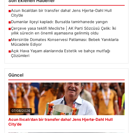
Son Eklenen Haberler
Acun Ilıcalı’dan bir transfer daha! Jens Hjertø-Dahl Hull
■
City’de
Dumanlar ilçeyi kapladı: Bursa’da tamirhanede yangın
■
Çerçeve yasa teklifi Meclis’te | AK Parti Sözcüsü Çelik: İki
■
yıllık sürecin en önemli aşamasına gelinmiş oldu
Mersin’de Domates Konservesi Patlaması: Bebek Yanıklarla
■
Mücadele Ediyor
Açık Hava Yaşam alanlarında Estetik ve bahçe mutfağı
■
Çözümleri
Güncel
07/08/2026
Acun Ilıcalı’dan bir transfer daha! Jens Hjertø-Dahl Hull
City’de