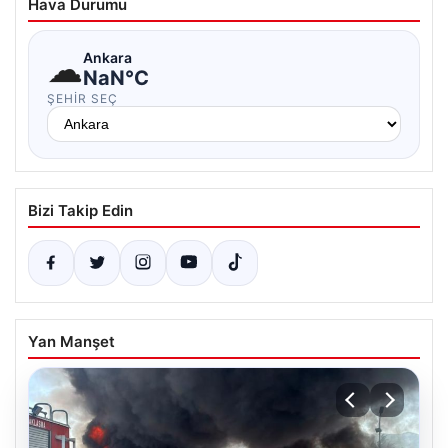
Hava Durumu
☁
Ankara
NaN°C
ŞEHIR SEÇ
Bizi Takip Edin
Yan Manşet