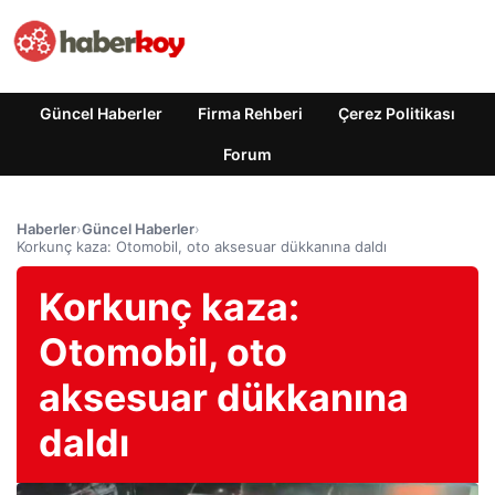
Güncel Haberler
Firma Rehberi
Çerez Politikası
Forum
Haberler
›
Güncel Haberler
›
Korkunç kaza: Otomobil, oto aksesuar dükkanına daldı
Korkunç kaza:
Otomobil, oto
aksesuar dükkanına
daldı