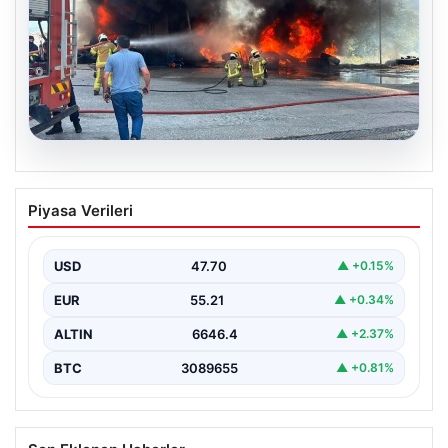
06.08.2026
Dumanlar ilçeyi kapladı: Bursa’da
Piyasa Verileri
tamirhanede yangın
USD
47.70
▲ +0.15%
EUR
55.21
▲ +0.34%
ALTIN
6646.4
▲ +2.37%
BTC
3089655
▲ +0.81%