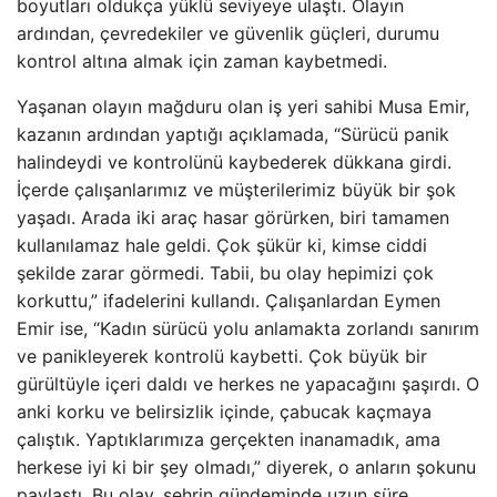
boyutları oldukça yüklü seviyeye ulaştı. Olayın
ardından, çevredekiler ve güvenlik güçleri, durumu
kontrol altına almak için zaman kaybetmedi.
Yaşanan olayın mağduru olan iş yeri sahibi Musa Emir,
kazanın ardından yaptığı açıklamada, “Sürücü panik
halindeydi ve kontrolünü kaybederek dükkana girdi.
İçerde çalışanlarımız ve müşterilerimiz büyük bir şok
yaşadı. Arada iki araç hasar görürken, biri tamamen
kullanılamaz hale geldi. Çok şükür ki, kimse ciddi
şekilde zarar görmedi. Tabii, bu olay hepimizi çok
korkuttu,” ifadelerini kullandı. Çalışanlardan Eymen
Emir ise, “Kadın sürücü yolu anlamakta zorlandı sanırım
ve panikleyerek kontrolü kaybetti. Çok büyük bir
gürültüyle içeri daldı ve herkes ne yapacağını şaşırdı. O
anki korku ve belirsizlik içinde, çabucak kaçmaya
çalıştık. Yaptıklarımıza gerçekten inanamadık, ama
herkese iyi ki bir şey olmadı,” diyerek, o anların şokunu
paylaştı. Bu olay, şehrin gündeminde uzun süre