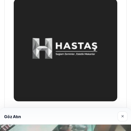
Enes Kaplan Avukatlık Bürosu
×
Göz Atın
28/04/2026