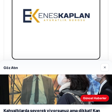
×
Göz Atın
Enes Kaplan Avukatlık Bürosu
28/04/2026
Güncel Haberler
Web sitemizi nasıl kullandığınızı daha iyi anlayabilmek,
deneyiminizi kişiselleştirmek ve geliştirmek amacıyla çerezler
Kahvaltılarda severek yiyorsunuz ama dikkat! Kan