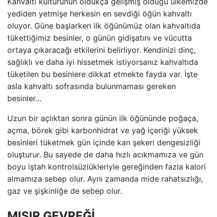
Kahvaltı kültürünün oldukça gelişmiş olduğu ülkemizde
yediden yetmişe herkesin en sevdiği öğün kahvaltı
oluyor. Güne başlarken ilk öğünümüz olan kahvaltıda
tükettiğimiz besinler, o günün gidişatını ve vücutta
ortaya çıkaracağı etkilerini belirliyor. Kendinizi dinç,
sağlıklı ve daha iyi hissetmek istiyorsanız kahvaltıda
tüketilen bu besinlere dikkat etmekte fayda var. İşte
asla kahvaltı sofrasında bulunmaması gereken
besinler…
Uzun bir açlıktan sonra günün ilk öğününde poğaça,
açma, börek gibi karbonhidrat ve yağ içeriği yüksek
besinleri tüketmek gün içinde kan şekeri dengesizliği
oluşturur. Bu sayede de daha hızlı acıkmamıza ve gün
boyu iştah kontrolsüzlükleriyle gereğinden fazla kalori
almamıza sebep olur. Aynı zamanda mide rahatsızlığı,
gaz ve şişkinliğe de sebep olur.
MISIR GEVREĞİ