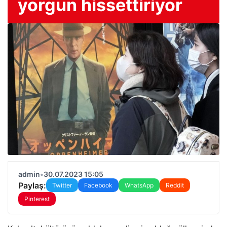
yorgun hissettiriyor
admin
•
30.07.2023 15:05
Paylaş:
Twitter
Facebook
WhatsApp
Reddit
Pinterest