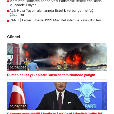
Mersin’de Domates Konservesi Patlaması: Bebek Yanıklarla
■
Mücadele Ediyor
Açık Hava Yaşam alanlarında Estetik ve bahçe mutfağı
■
Çözümleri
CANLI | Larne – Iberia 1999 Maç Detayları ve Yayın Bilgileri
■
Güncel
06/08/2026
Dumanlar ilçeyi kapladı: Bursa’da tamirhanede yangın
05/08/2026
Çerçeve yasa teklifi Meclis’te | AK Parti Sözcüsü Çelik: İki