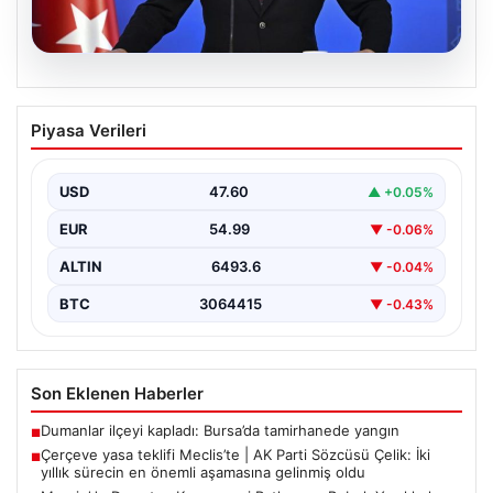
05.08.2026
Çerçeve yasa teklifi Meclis’te | AK Parti
Piyasa Verileri
Sözcüsü Çelik: İki yıllık sürecin en
önemli aşamasına gelinmiş oldu
USD
47.60
▲ +0.05%
EUR
54.99
▼ -0.06%
ALTIN
6493.6
▼ -0.04%
BTC
3064415
▼ -0.43%
Son Eklenen Haberler
Dumanlar ilçeyi kapladı: Bursa’da tamirhanede yangın
■
Çerçeve yasa teklifi Meclis’te | AK Parti Sözcüsü Çelik: İki
■
yıllık sürecin en önemli aşamasına gelinmiş oldu