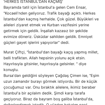
'HERKES İSTANBUL'DAN KAÇMIŞ'
Bayramda tatil için İstanbul'a gelen Cem Ensar,
"Kocaeli'nden geliyoruz. Trafik bayağı açıktı. Herkes
İstanbul'dan kaçmış herhalde. Çok güzel. Büyükleri ve
aileleri ziyaret etmek ve Kurban vazifesini yerine
getirmek için geldik. İnşallah kazasız bir şekilde
evimize döneriz. Üsküdar sahilden geldik. Emniyet
güçleri gayet işlerini yapıyorlar" dedi.
Murat Çiftçi, "İstanbul'dan bayağı kaçış yapmış millet,
belli trafikten. Allah hepsinin yolunu açık etsin.
Hayırlısıyla gitsinler, hayırlısıyla gelsinler. " diye
konuştu.
Bursa'dan geldiğini söyleyen Çağdaş Çimen ise, "Eşim
uzun zamandır burayı görmek istiyordu. Bir de küçük
çocuğumuz var. Onu bıraktık ailelere, ikimiz beraber
İstanbul'a bir açılalım dedik. Şimdi karşı tarafa
geçiyoruz. Biraz da bayram boş galiba İstanbul'da,
değerlendirmek istedik. O yüzden bakalım nasıl