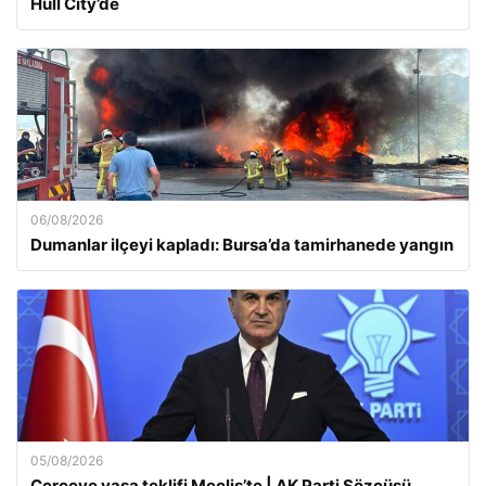
Hull City’de
06/08/2026
Dumanlar ilçeyi kapladı: Bursa’da tamirhanede yangın
05/08/2026
Çerçeve yasa teklifi Meclis’te | AK Parti Sözcüsü