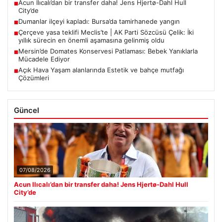
Acun Ilıcalı’dan bir transfer daha! Jens Hjertø-Dahl Hull
■
City’de
Dumanlar ilçeyi kapladı: Bursa’da tamirhanede yangın
■
Çerçeve yasa teklifi Meclis’te | AK Parti Sözcüsü Çelik: İki
■
yıllık sürecin en önemli aşamasına gelinmiş oldu
Mersin’de Domates Konservesi Patlaması: Bebek Yanıklarla
■
Mücadele Ediyor
Açık Hava Yaşam alanlarında Estetik ve bahçe mutfağı
■
Çözümleri
Güncel
07/08/2026
Acun Ilıcalı’dan bir transfer daha! Jens Hjertø-Dahl Hull
City’de