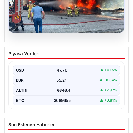
06.08.2026
Dumanlar ilçeyi kapladı: Bursa’da
Piyasa Verileri
tamirhanede yangın
USD
47.70
▲ +0.15%
EUR
55.21
▲ +0.34%
ALTIN
6646.4
▲ +2.37%
BTC
3089655
▲ +0.81%
Son Eklenen Haberler