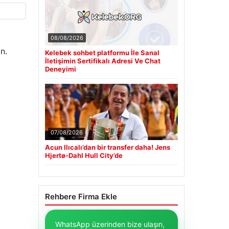
08/08/2026
n.
Kelebek sohbet platformu İle Sanal
İletişimin Sertifikalı Adresi Ve Chat
Deneyimi
07/08/2026
Acun Ilıcalı’dan bir transfer daha! Jens
Hjertø-Dahl Hull City’de
Rehbere Firma Ekle
WhatsApp üzerinden bize ulaşın,