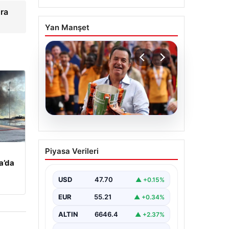
ra
Yan Manşet
07.08.2026
Acun Ilıcalı’dan bir
Piyasa Verileri
transfer daha! Jens
a’da
Hjertø-Dahl Hull City’de
USD
47.70
▲ +0.15%
EUR
55.21
▲ +0.34%
ALTIN
6646.4
▲ +2.37%