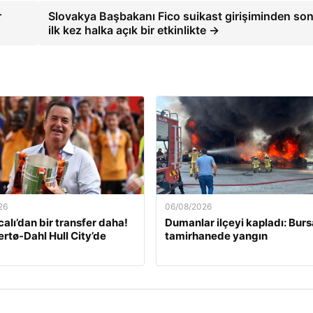
r
Slovakya Başbakanı Fico suikast girişiminden son
ilk kez halka açık bir etkinlikte →
26
06/08/2026
calı’dan bir transfer daha!
Dumanlar ilçeyi kapladı: Burs
ertø-Dahl Hull City’de
tamirhanede yangın