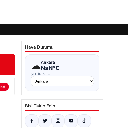
m
Hava Durumu
☁
Ankara
NaN°C
ŞEHIR SEÇ
rest
Bizi Takip Edin