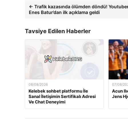
← Trafik kazasında ölümden döndü! Youtube
Enes Batur’dan ilk açıklama geldi
Tavsiye Edilen Haberler
08/08/2026
07/08/20
Kelebek sohbet platformu İle
Acun Ilı
Sanal İletişimin Sertifikalı Adresi
Jens Hj
Ve Chat Deneyimi