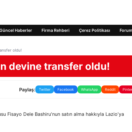
Güncel Haberler
Firma Rehberi
Çerez Politikası
Foru
ansfer oldu!
n devine transfer oldu!
Paylaş:
Twitter
Facebook
WhatsApp
Reddit
Pinte
cusu Fisayo Dele Bashiru'nun satın alma hakkıyla Lazio'ya