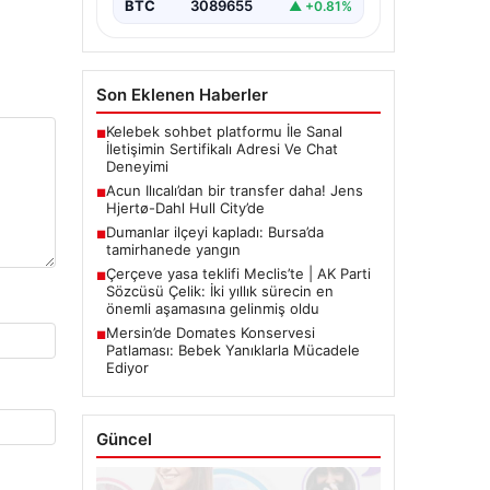
BTC
3089655
▲ +0.81%
Son Eklenen Haberler
Kelebek sohbet platformu İle Sanal
■
İletişimin Sertifikalı Adresi Ve Chat
Deneyimi
Acun Ilıcalı’dan bir transfer daha! Jens
■
Hjertø-Dahl Hull City’de
Dumanlar ilçeyi kapladı: Bursa’da
■
tamirhanede yangın
Çerçeve yasa teklifi Meclis’te | AK Parti
■
Sözcüsü Çelik: İki yıllık sürecin en
önemli aşamasına gelinmiş oldu
Mersin’de Domates Konservesi
■
Patlaması: Bebek Yanıklarla Mücadele
Ediyor
Güncel