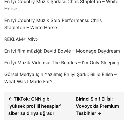
En İyi Country Müzik Şarkısı: Chris Stapleton – White
Horse
En İyi Country Müzik Solo Performansı: Chris
Stapleton – White Horse
REKLAM
< /div>
En iyi film müziği: David Bowie – Moonage Daydream
En İyi Müzik Videosu: The Beatles – I'm Only Sleeping
Görsel Medya İçin Yazılmış En İyi Şarkı: Billie Eilish –
What Was I Made For?
← TikTok: CNN gibi
Birinci Sınıf El İşi:
‘yüksek profilli hesaplar’
Vovoyo’da Premium
siber saldırıya uğradı
Tesbihler →