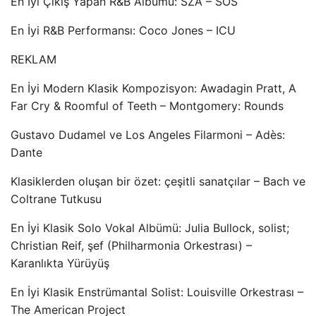
En İyi Çıkış Yapan R&B Albümü: SZA – SOS
En İyi R&B Performansı: Coco Jones – ICU
REKLAM
En İyi Modern Klasik Kompozisyon: Awadagin Pratt, A
Far Cry & Roomful of Teeth – Montgomery: Rounds
Gustavo Dudamel ve Los Angeles Filarmoni – Adès:
Dante
Klasiklerden oluşan bir özet: çeşitli sanatçılar – Bach ve
Coltrane Tutkusu
En İyi Klasik Solo Vokal Albümü: Julia Bullock, solist;
Christian Reif, şef (Philharmonia Orkestrası) –
Karanlıkta Yürüyüş
En İyi Klasik Enstrümantal Solist: Louisville Orkestrası –
The American Project