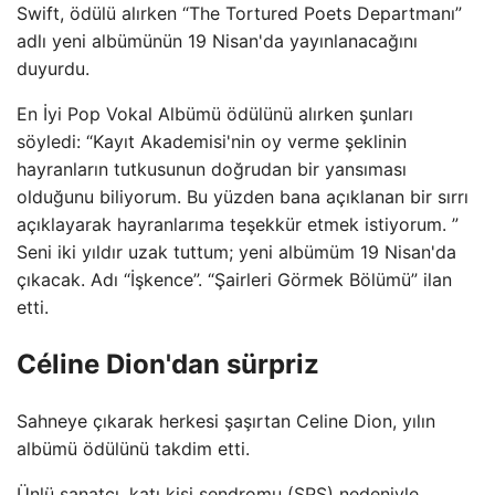
Swift, ödülü alırken “The Tortured Poets Departmanı”
adlı yeni albümünün 19 Nisan'da yayınlanacağını
duyurdu.
En İyi Pop Vokal Albümü ödülünü alırken şunları
söyledi: “Kayıt Akademisi'nin oy verme şeklinin
hayranların tutkusunun doğrudan bir yansıması
olduğunu biliyorum. Bu yüzden bana açıklanan bir sırrı
açıklayarak hayranlarıma teşekkür etmek istiyorum. ”
Seni iki yıldır uzak tuttum; yeni albümüm 19 Nisan'da
çıkacak. Adı “İşkence”. “Şairleri Görmek Bölümü” ilan
etti.
Céline Dion'dan sürpriz
Sahneye çıkarak herkesi şaşırtan Celine Dion, yılın
albümü ödülünü takdim etti.
Ünlü sanatçı, katı kişi sendromu (SPS) nedeniyle