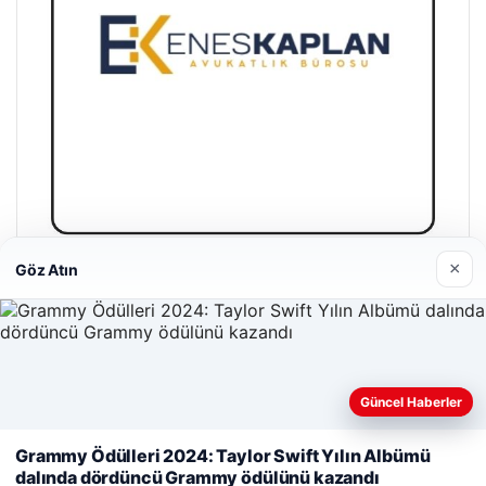
×
Göz Atın
Enes Kaplan Avukatlık Bürosu
28/04/2026
Güncel Haberler
Web sitemizi nasıl kullandığınızı daha iyi anlayabilmek,
deneyiminizi kişiselleştirmek ve geliştirmek amacıyla çerezler
Grammy Ödülleri 2024: Taylor Swift Yılın Albümü
kullanıyoruz.
Çerez Politikamız
dalında dördüncü Grammy ödülünü kazandı
© 2026 Haber Köy – Güncel Haberler