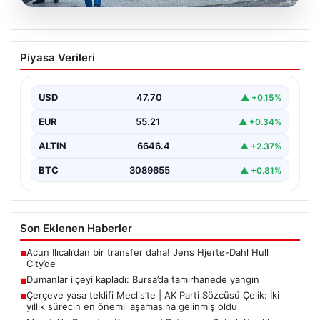
06.08.2026
Dumanlar ilçeyi kapladı: Bursa’da
Piyasa Verileri
tamirhanede yangın
USD
47.70
▲ +0.15%
EUR
55.21
▲ +0.34%
ALTIN
6646.4
▲ +2.37%
BTC
3089655
▲ +0.81%
Son Eklenen Haberler
Acun Ilıcalı’dan bir transfer daha! Jens Hjertø-Dahl Hull
■
City’de
Dumanlar ilçeyi kapladı: Bursa’da tamirhanede yangın
■
Çerçeve yasa teklifi Meclis’te | AK Parti Sözcüsü Çelik: İki
■
yıllık sürecin en önemli aşamasına gelinmiş oldu