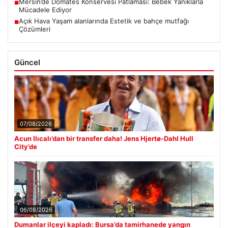
Mersin’de Domates Konservesi Patlaması: Bebek Yanıklarla
■
Mücadele Ediyor
Açık Hava Yaşam alanlarında Estetik ve bahçe mutfağı
■
Çözümleri
Güncel
07/08/2026
Acun Ilıcalı’dan bir transfer daha! Jens Hjertø-Dahl Hull
City’de
06/08/2026
Dumanlar ilçeyi kapladı: Bursa’da tamirhanede yangın