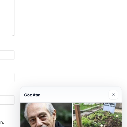
×
Göz Atın
n.