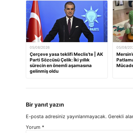
05/08/2026
05/08/20
Çerçeve yasa teklifi Meclis’te | AK
Mersin’
Parti Sözcüsü Çelik: İki yıllık
Patlama
sürecin en önemli aşamasına
Mücade
gelinmiş oldu
Bir yanıt yazın
E-posta adresiniz yayınlanmayacak.
Gerekli ala
Yorum
*