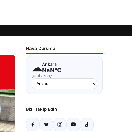
m
Hava Durumu
☁
Ankara
NaN°C
ŞEHIR SEÇ
Bizi Takip Edin