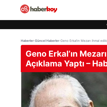
Haberler
›
Güncel Haberler
›
Geno Erkal’ın Mezarı ihmal edild
Geno Erkal’ın Mezarı 
Açıklama Yaptı – Hab