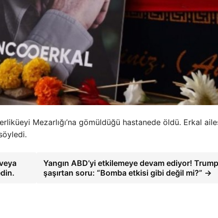
terliküeyi Mezarlığı’na gömüldüğü hastanede öldü. Erkal ailes
söyledi.
 veya
Yangın ABD’yi etkilemeye devam ediyor! Trump
edin.
şaşırtan soru: “Bomba etkisi gibi değil mi?” →