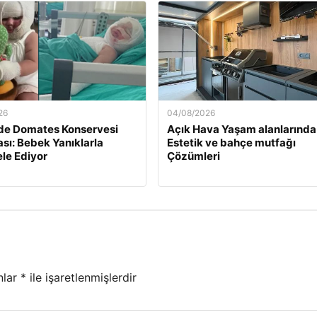
26
04/08/2026
de Domates Konservesi
Açık Hava Yaşam alanlarında
sı: Bebek Yanıklarla
Estetik ve bahçe mutfağı
le Ediyor
Çözümleri
nlar
*
ile işaretlenmişlerdir