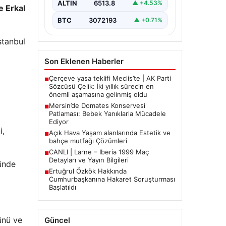
ALTIN
6513.8
▲ +4.53%
e Erkal
BTC
3072193
▲ +0.71%
stanbul
Son Eklenen Haberler
Çerçeve yasa teklifi Meclis’te | AK Parti
■
Sözcüsü Çelik: İki yıllık sürecin en
önemli aşamasına gelinmiş oldu
Mersin’de Domates Konservesi
■
Patlaması: Bebek Yanıklarla Mücadele
Ediyor
i,
Açık Hava Yaşam alanlarında Estetik ve
■
bahçe mutfağı Çözümleri
CANLI | Larne – Iberia 1999 Maç
■
Detayları ve Yayın Bilgileri
münde
Ertuğrul Özkök Hakkında
■
Cumhurbaşkanına Hakaret Soruşturması
Başlatıldı
ünü ve
Güncel