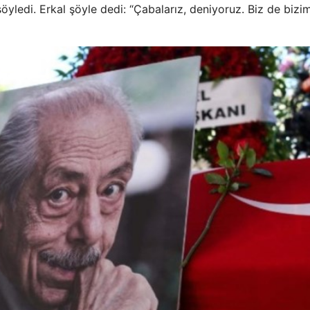
yledi. Erkal şöyle dedi: “Çabalarız, deniyoruz. Biz de bizim