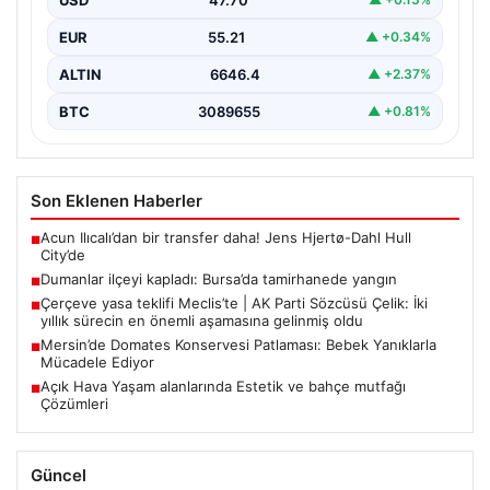
EUR
55.21
▲ +0.34%
ALTIN
6646.4
▲ +2.37%
BTC
3089655
▲ +0.81%
Son Eklenen Haberler
Acun Ilıcalı’dan bir transfer daha! Jens Hjertø-Dahl Hull
■
City’de
Dumanlar ilçeyi kapladı: Bursa’da tamirhanede yangın
■
Çerçeve yasa teklifi Meclis’te | AK Parti Sözcüsü Çelik: İki
■
yıllık sürecin en önemli aşamasına gelinmiş oldu
Mersin’de Domates Konservesi Patlaması: Bebek Yanıklarla
■
Mücadele Ediyor
Açık Hava Yaşam alanlarında Estetik ve bahçe mutfağı
■
Çözümleri
Güncel