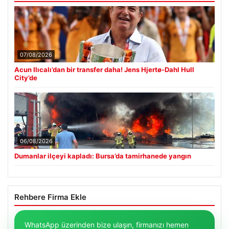
07/08/2026
Acun Ilıcalı’dan bir transfer daha! Jens Hjertø-Dahl Hull
City’de
06/08/2026
Dumanlar ilçeyi kapladı: Bursa’da tamirhanede yangın
Rehbere Firma Ekle
WhatsApp üzerinden bize ulaşın, firmanızı hemen