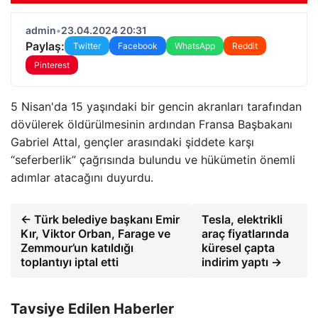
admin
•
23.04.2024 20:31
Paylaş:
Twitter
Facebook
WhatsApp
Reddit
Pinterest
5 Nisan'da 15 yaşındaki bir gencin akranları tarafından
dövülerek öldürülmesinin ardından Fransa Başbakanı
Gabriel Attal, gençler arasındaki şiddete karşı
“seferberlik” çağrısında bulundu ve hükümetin önemli
adımlar atacağını duyurdu.
← Türk belediye başkanı Emir
Tesla, elektrikli
Kır, Viktor Orban, Farage ve
araç fiyatlarında
Zemmour’un katıldığı
küresel çapta
toplantıyı iptal etti
indirim yaptı →
Tavsiye Edilen Haberler