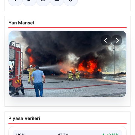
Yan Manşet
06.08.2026
Dumanlar ilçeyi kapladı: Bursa’da
Piyasa Verileri
tamirhanede yangın
USD
47.70
▲ +0.15%