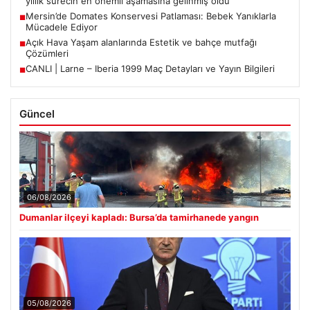
yıllık sürecin en önemli aşamasına gelinmiş oldu
Mersin’de Domates Konservesi Patlaması: Bebek Yanıklarla
■
Mücadele Ediyor
Açık Hava Yaşam alanlarında Estetik ve bahçe mutfağı
■
Çözümleri
CANLI | Larne – Iberia 1999 Maç Detayları ve Yayın Bilgileri
■
Güncel
06/08/2026
Dumanlar ilçeyi kapladı: Bursa’da tamirhanede yangın
05/08/2026