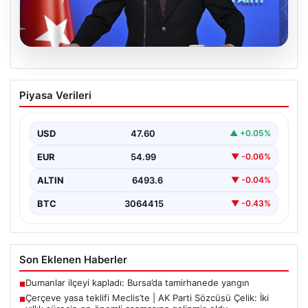
05.08.2026
Çerçeve yasa teklifi Meclis’te | AK Parti
Piyasa Verileri
Sözcüsü Çelik: İki yıllık sürecin en
önemli aşamasına gelinmiş oldu
USD
47.60
▲ +0.05%
EUR
54.99
▼ -0.06%
ALTIN
6493.6
▼ -0.04%
BTC
3064415
▼ -0.43%
Son Eklenen Haberler
Dumanlar ilçeyi kapladı: Bursa’da tamirhanede yangın
■
Çerçeve yasa teklifi Meclis’te | AK Parti Sözcüsü Çelik: İki
■