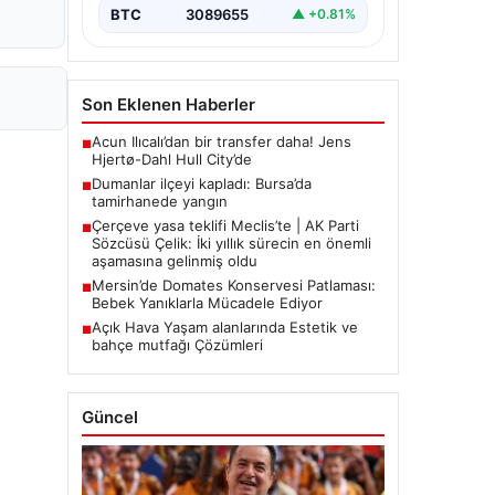
BTC
3089655
▲ +0.81%
Son Eklenen Haberler
Acun Ilıcalı’dan bir transfer daha! Jens
■
Hjertø-Dahl Hull City’de
Dumanlar ilçeyi kapladı: Bursa’da
■
tamirhanede yangın
Çerçeve yasa teklifi Meclis’te | AK Parti
■
Sözcüsü Çelik: İki yıllık sürecin en önemli
aşamasına gelinmiş oldu
Mersin’de Domates Konservesi Patlaması:
■
Bebek Yanıklarla Mücadele Ediyor
Açık Hava Yaşam alanlarında Estetik ve
■
bahçe mutfağı Çözümleri
Güncel