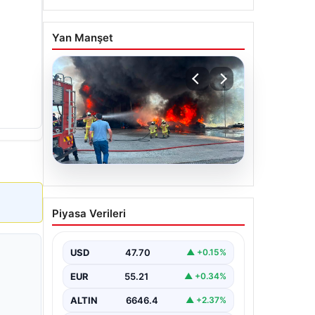
Yan Manşet
06.08.2026
Dumanlar ilçeyi kapladı:
Piyasa Verileri
Bursa’da tamirhanede
yangın
USD
47.70
▲ +0.15%
EUR
55.21
▲ +0.34%
ALTIN
6646.4
▲ +2.37%