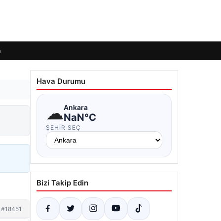
m
Hava Durumu
☁
Ankara
NaN°C
ŞEHIR SEÇ
Bizi Takip Edin
#18451