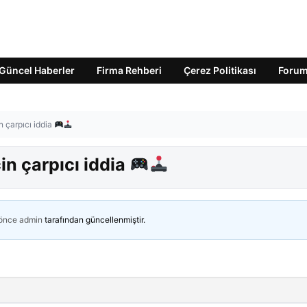
Güncel Haberler
Firma Rehberi
Çerez Politikası
Foru
in çarpıcı iddia
çin çarpıcı iddia
 önce
admin
tarafından güncellenmiştir.