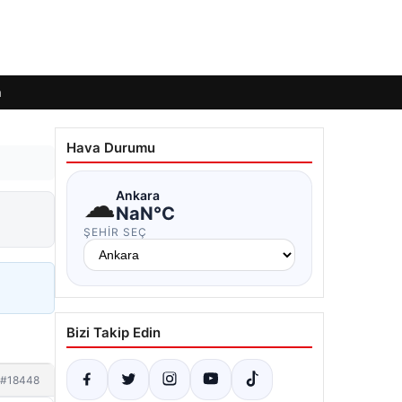
m
Hava Durumu
☁
Ankara
NaN°C
ŞEHIR SEÇ
Bizi Takip Edin
#18448