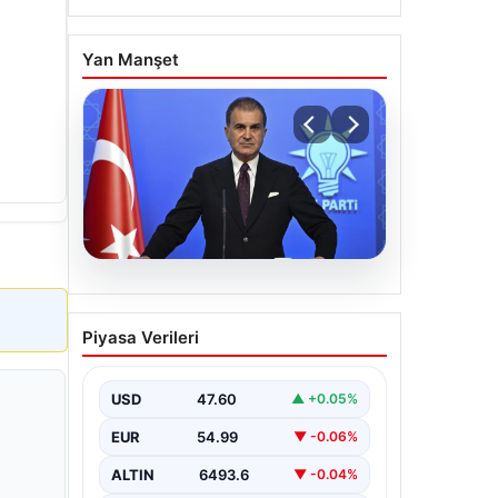
Yan Manşet
05.08.2026
Çerçeve yasa teklifi
Piyasa Verileri
Meclis’te | AK Parti
Sözcüsü Çelik: İki yıllık
sürecin en önemli
USD
47.60
▲ +0.05%
aşamasına gelinmiş oldu
EUR
54.99
▼ -0.06%
ALTIN
6493.6
▼ -0.04%