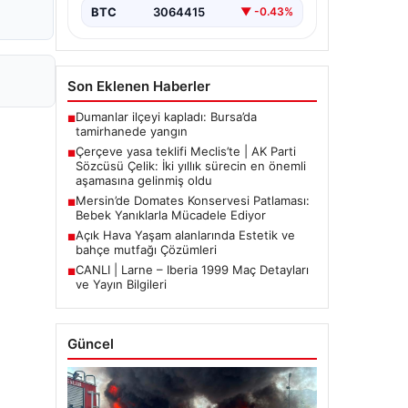
BTC
3064415
▼ -0.43%
Son Eklenen Haberler
Dumanlar ilçeyi kapladı: Bursa’da
■
tamirhanede yangın
Çerçeve yasa teklifi Meclis’te | AK Parti
■
Sözcüsü Çelik: İki yıllık sürecin en önemli
aşamasına gelinmiş oldu
Mersin’de Domates Konservesi Patlaması:
■
Bebek Yanıklarla Mücadele Ediyor
Açık Hava Yaşam alanlarında Estetik ve
■
bahçe mutfağı Çözümleri
CANLI | Larne – Iberia 1999 Maç Detayları
■
ve Yayın Bilgileri
Güncel