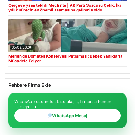
Çerçeve yasa teklifi Meclis’te | AK Parti Sözcüsü Çelik: İki
yıllık sürecin en önemli aşamasına gelinmiş oldu
05/08/2026
Mersin’de Domates Konservesi Patlaması: Bebek Yanıklarla
Mücadele Ediyor
Rehbere Firma Ekle
WhatsApp üzerinden bize ulaşın, firmanızı hemen
listeleyelim.
WhatsApp Mesaj