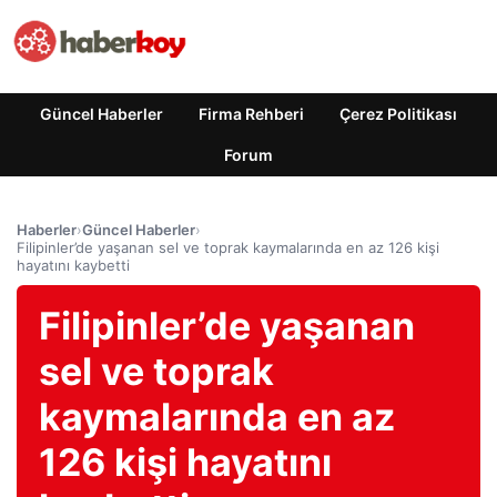
Güncel Haberler
Firma Rehberi
Çerez Politikası
Forum
Haberler
›
Güncel Haberler
›
Filipinler’de yaşanan sel ve toprak kaymalarında en az 126 kişi
hayatını kaybetti
Filipinler’de yaşanan
sel ve toprak
kaymalarında en az
126 kişi hayatını