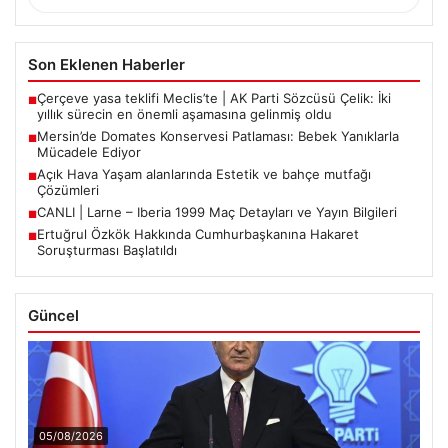
Son Eklenen Haberler
Çerçeve yasa teklifi Meclis’te | AK Parti Sözcüsü Çelik: İki
■
yıllık sürecin en önemli aşamasına gelinmiş oldu
Mersin’de Domates Konservesi Patlaması: Bebek Yanıklarla
■
Mücadele Ediyor
Açık Hava Yaşam alanlarında Estetik ve bahçe mutfağı
■
Çözümleri
CANLI | Larne – Iberia 1999 Maç Detayları ve Yayın Bilgileri
■
Ertuğrul Özkök Hakkında Cumhurbaşkanına Hakaret
■
Soruşturması Başlatıldı
Güncel
05/08/2026