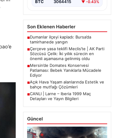
BTC
3064415
▼ -0.43%
e
Son Eklenen Haberler
Dumanlar ilçeyi kapladı: Bursa’da
■
tamirhanede yangın
bao’e
Çerçeve yasa teklifi Meclis’te | AK Parti
■
Sözcüsü Çelik: İki yıllık sürecin en
önemli aşamasına gelinmiş oldu
Mersin’de Domates Konservesi
■
Patlaması: Bebek Yanıklarla Mücadele
Ediyor
Açık Hava Yaşam alanlarında Estetik ve
■
bahçe mutfağı Çözümleri
CANLI | Larne – Iberia 1999 Maç
■
Detayları ve Yayın Bilgileri
Güncel