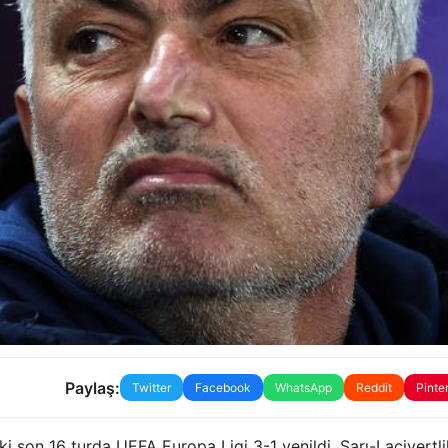
Paylaş:
Twitter
Facebook
WhatsApp
Reddit
Pinte
i son 16 turda UEFA Europa Ligi 3-1 yenildi. Sarı-Lacivertlil