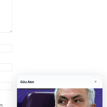
×
Göz Atın
n.