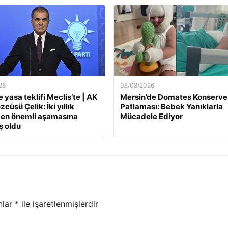
26
05/08/2026
 yasa teklifi Meclis’te | AK
Mersin’de Domates Konserve
zcüsü Çelik: İki yıllık
Patlaması: Bebek Yanıklarla
 en önemli aşamasına
Mücadele Ediyor
ş oldu
nlar
*
ile işaretlenmişlerdir