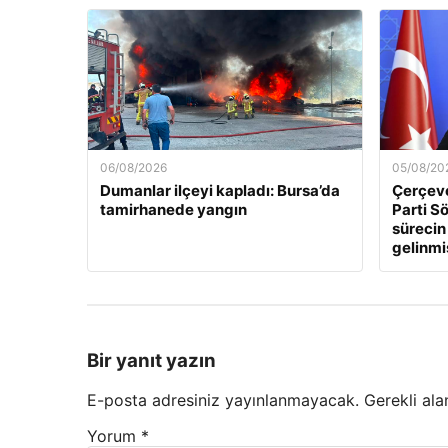
06/08/2026
05/08/20
Dumanlar ilçeyi kapladı: Bursa’da
Çerçeve
tamirhanede yangın
Parti Sö
sürecin
gelinmi
Bir yanıt yazın
E-posta adresiniz yayınlanmayacak.
Gerekli ala
Yorum
*