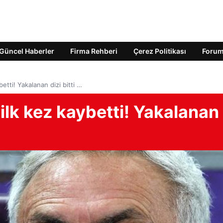
Güncel Haberler
Firma Rehberi
Çerez Politikası
Foru
etti! Yakalanan dizi bitti …
lk kez kaybetti! Yakalanan