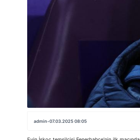
admin
•
07.03.2025 08:05
Evin İskoç temsilcisi Fenerbahce’nin ilk maçındak