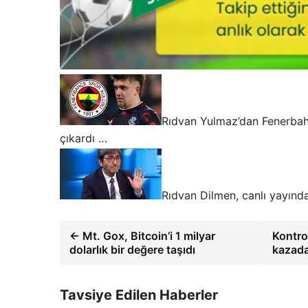
Rıdvan Yulmaz’dan Fenerbahc
çıkardı …
Rıdvan Dilmen, canlı yayınd
← Mt. Gox, Bitcoin’i 1 milyar
Kontrol
dolarlık bir değere taşıdı
kazada
Tavsiye Edilen Haberler