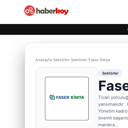
Anasayfa
Sektörler
Sektörler
Faser Kimya
Sektörler
Fas
Ticari yolculu
yansımasıdır . 
Yönetim kadros
önemli başarıla
mandıra…