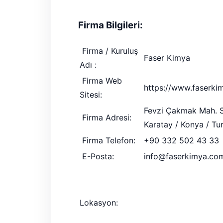
Firma Bilgileri:
Firma / Kuruluş
Faser Kimya
Adı :
Firma Web
https://www.faserki
Sitesi:
Fevzi Çakmak Mah. Sı
Firma Adresi:
Karatay / Konya / Tu
Firma Telefon:
+90 332 502 43 33
E-Posta:
info@faserkimya.co
Lokasyon: