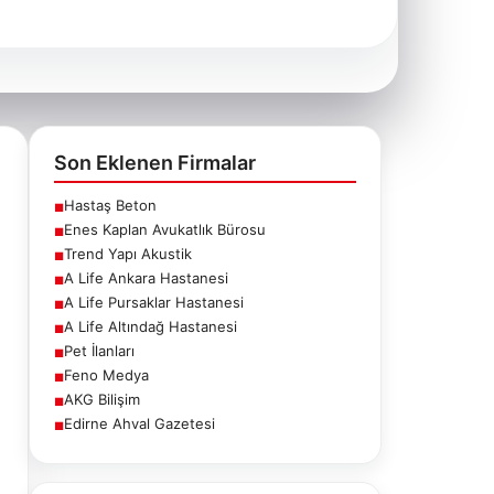
Son Eklenen Firmalar
Hastaş Beton
■
Enes Kaplan Avukatlık Bürosu
■
Trend Yapı Akustik
■
A Life Ankara Hastanesi
■
A Life Pursaklar Hastanesi
■
A Life Altındağ Hastanesi
■
Pet İlanları
■
Feno Medya
■
AKG Bilişim
■
Edirne Ahval Gazetesi
■