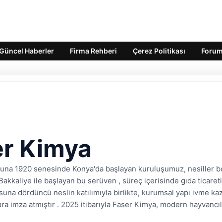
Güncel Haberler
Firma Rehberi
Çerez Politikası
Foru
er Kimya
ğuna 1920 senesinde Konya'da başlayan kuruluşumuz, nesiller b
Bakkaliye ile başlayan bu serüven , süreç içerisinde gıda ticaretin
una dördüncü neslin katılımıyla birlikte, kurumsal yapı ivme k
ra imza atmıştır . 2025 itibarıyla Faser Kimya, modern hayvancıl