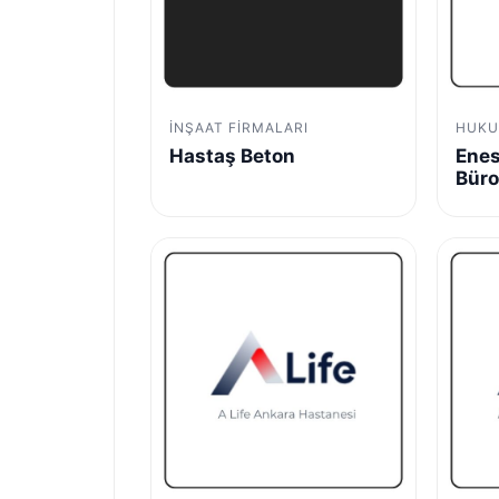
İNŞAAT FIRMALARI
HUKU
Hastaş Beton
Enes
Bür