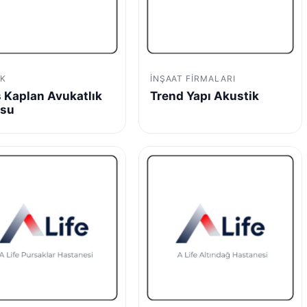
K
İNŞAAT FIRMALARI
 Kaplan Avukatlık
Trend Yapı Akustik
osu