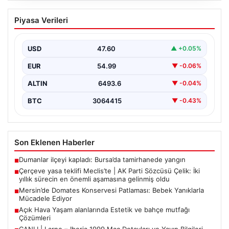
Çerçeve yasa teklifi Meclis’te | AK Parti
Piyasa Verileri
Sözcüsü Çelik: İki yıllık sürecin en
önemli aşamasına gelinmiş oldu
USD
47.60
▲ +0.05%
EUR
54.99
▼ -0.06%
ALTIN
6493.6
▼ -0.04%
BTC
3064415
▼ -0.43%
Son Eklenen Haberler
Dumanlar ilçeyi kapladı: Bursa’da tamirhanede yangın
■
Çerçeve yasa teklifi Meclis’te | AK Parti Sözcüsü Çelik: İki
■
yıllık sürecin en önemli aşamasına gelinmiş oldu
Mersin’de Domates Konservesi Patlaması: Bebek Yanıklarla
■
Mücadele Ediyor
Açık Hava Yaşam alanlarında Estetik ve bahçe mutfağı
■
Çözümleri
CANLI | Larne – Iberia 1999 Maç Detayları ve Yayın Bilgileri