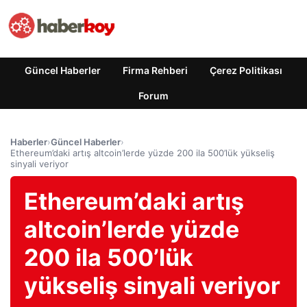
Güncel Haberler
Firma Rehberi
Çerez Politikası
Forum
Haberler
›
Güncel Haberler
›
Ethereum’daki artış altcoin’lerde yüzde 200 ila 500’lük yükseliş
sinyali veriyor
Ethereum’daki artış
altcoin’lerde yüzde
200 ila 500’lük
yükseliş sinyali veriyor