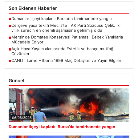
Son Eklenen Haberler
Dumanlar ilçeyi kapladı: Bursa’da tamirhanede yangın
■
Çerçeve yasa teklifi Meclis’te | AK Parti Sözcüsü Çelik: İki
■
yıllık sürecin en önemli aşamasına gelinmiş oldu
Mersin’de Domates Konservesi Patlaması: Bebek Yanıklarla
■
Mücadele Ediyor
Açık Hava Yaşam alanlarında Estetik ve bahçe mutfağı
■
Çözümleri
CANLI | Larne – Iberia 1999 Maç Detayları ve Yayın Bilgileri
■
Güncel
06/08/2026
Dumanlar ilçeyi kapladı: Bursa’da tamirhanede yangın