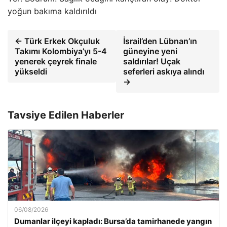
yoğun bakıma kaldırıldı
← Türk Erkek Okçuluk
İsrail’den Lübnan’ın
Takımı Kolombiya’yı 5-4
güneyine yeni
yenerek çeyrek finale
saldırılar! Uçak
yükseldi
seferleri askıya alındı
→
Tavsiye Edilen Haberler
06/08/2026
Dumanlar ilçeyi kapladı: Bursa’da tamirhanede yangın