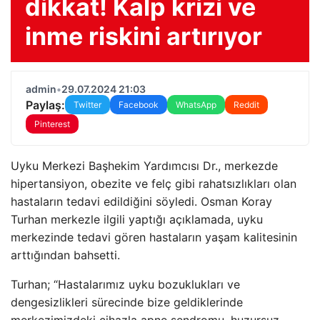
dikkat! Kalp krizi ve
inme riskini artırıyor
admin
•
29.07.2024 21:03
Paylaş:
Twitter
Facebook
WhatsApp
Reddit
Pinterest
Uyku Merkezi Başhekim Yardımcısı Dr., merkezde
hipertansiyon, obezite ve felç gibi rahatsızlıkları olan
hastaların tedavi edildiğini söyledi. Osman Koray
Turhan merkezle ilgili yaptığı açıklamada, uyku
merkezinde tedavi gören hastaların yaşam kalitesinin
arttığından bahsetti.
Turhan; “Hastalarımız uyku bozuklukları ve
dengesizlikleri sürecinde bize geldiklerinde