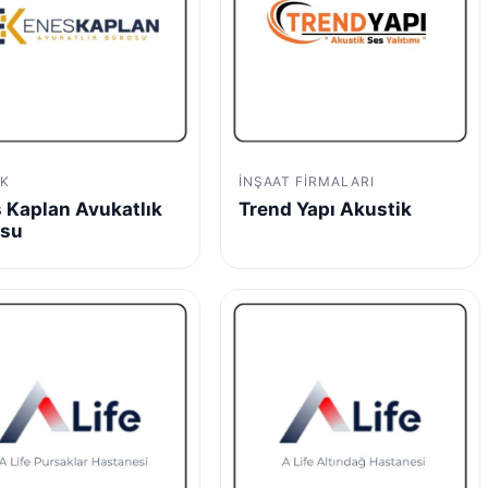
K
İNŞAAT FIRMALARI
 Kaplan Avukatlık
Trend Yapı Akustik
osu