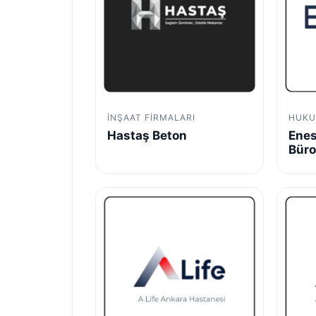
İNŞAAT FIRMALARI
HUKU
Hastaş Beton
Enes
Bür