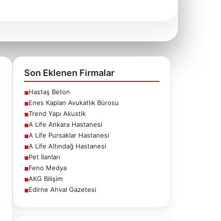
Son Eklenen Firmalar
Hastaş Beton
■
Enes Kaplan Avukatlık Bürosu
■
Trend Yapı Akustik
■
A Life Ankara Hastanesi
■
A Life Pursaklar Hastanesi
■
A Life Altındağ Hastanesi
■
Pet İlanları
■
Feno Medya
■
AKG Bilişim
■
Edirne Ahval Gazetesi
■