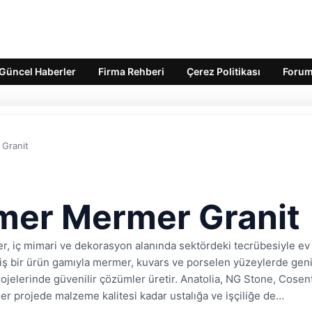
Güncel Haberler
Firma Rehberi
Çerez Politikası
Foru
Granit
mer Mermer Granit
 iç mimari ve dekorasyon alanında sektördeki tecrübesiyle ev 
niş bir ürün gamıyla mermer, kuvars ve porselen yüzeylerde gen
rojelerinde güvenilir çözümler üretir. Anatolia, NG Stone, Cose
er projede malzeme kalitesi kadar ustalığa ve işçiliğe de…