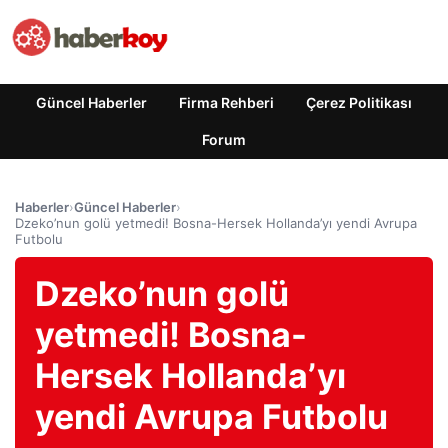
Güncel Haberler
Firma Rehberi
Çerez Politikası
Forum
Haberler
›
Güncel Haberler
›
Dzeko’nun golü yetmedi! Bosna-Hersek Hollanda’yı yendi Avrupa
Futbolu
Dzeko’nun golü
yetmedi! Bosna-
Hersek Hollanda’yı
yendi Avrupa Futbolu