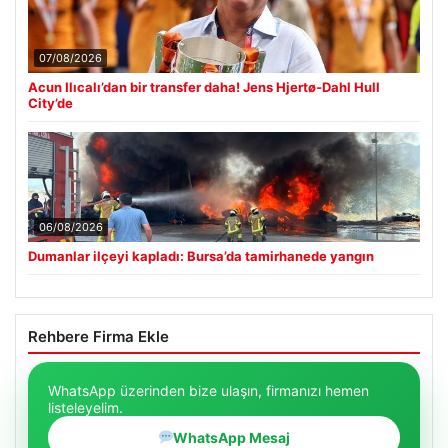
07/08/2026
Acun Ilıcalı’dan bir transfer daha! Jens Hjertø-Dahl Hull
City’de
06/08/2026
Dumanlar ilçeyi kapladı: Bursa’da tamirhanede yangın
Rehbere Firma Ekle
WhatsApp üzerinden bize ulaşın, firmanızı hemen
listeleyelim.
WhatsApp Mesaj