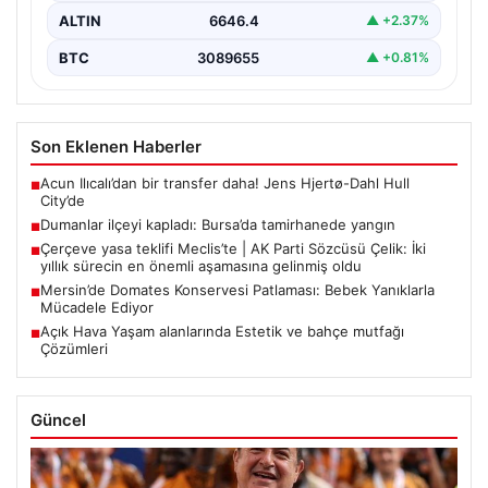
ALTIN
6646.4
▲ +2.37%
BTC
3089655
▲ +0.81%
Son Eklenen Haberler
Acun Ilıcalı’dan bir transfer daha! Jens Hjertø-Dahl Hull
■
City’de
Dumanlar ilçeyi kapladı: Bursa’da tamirhanede yangın
■
Çerçeve yasa teklifi Meclis’te | AK Parti Sözcüsü Çelik: İki
■
yıllık sürecin en önemli aşamasına gelinmiş oldu
Mersin’de Domates Konservesi Patlaması: Bebek Yanıklarla
■
Mücadele Ediyor
Açık Hava Yaşam alanlarında Estetik ve bahçe mutfağı
■
Çözümleri
Güncel