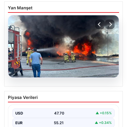
Yan Manşet
06.08.2026
Dumanlar ilçeyi kapladı: Bursa’da
Piyasa Verileri
tamirhanede yangın
USD
47.70
▲ +0.15%
EUR
55.21
▲ +0.34%