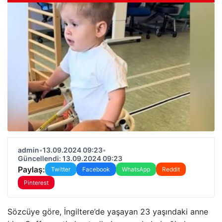
admin
•
13.09.2024 09:23
•
Güncellendi: 13.09.2024 09:23
Paylaş:
Twitter
Facebook
WhatsApp
Reddit
Pinterest
Sözcüye göre, İngiltere’de yaşayan 23 yaşındaki anne