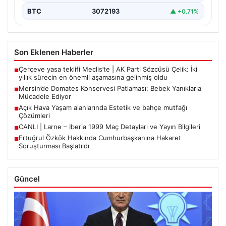
BTC
3072193
▲ +0.71%
Son Eklenen Haberler
Çerçeve yasa teklifi Meclis’te | AK Parti Sözcüsü Çelik: İki
■
yıllık sürecin en önemli aşamasına gelinmiş oldu
Mersin’de Domates Konservesi Patlaması: Bebek Yanıklarla
■
Mücadele Ediyor
Açık Hava Yaşam alanlarında Estetik ve bahçe mutfağı
■
Çözümleri
CANLI | Larne – Iberia 1999 Maç Detayları ve Yayın Bilgileri
■
Ertuğrul Özkök Hakkında Cumhurbaşkanına Hakaret
■
Soruşturması Başlatıldı
Güncel