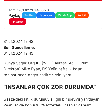
admin
•
01.02.2024 08:28
Paylaş:
Twitter
Facebook
WhatsApp
Reddit
Pinterest
31.01.2024 19:43 |
Son Güncelleme:
31.01.2024 19:43
Dünya Sağlık Örgütü (WHO) Küresel Acil Durum
Direktörü Mike Ryan, DSÖ’nün haftalık basın
toplantısında değerlendirmelerini yaptı.
“İNSANLAR ÇOK ZOR DURUMDA”
Gazze’deki kıtlık durumuyla ilgili bir soruyu yanıtlayan
Ryan, şöyle konuştu: “Gazze’deki insanlar çaresiz.