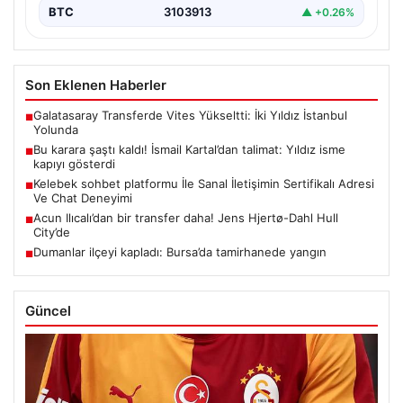
BTC
3103913
▲ +0.26%
Son Eklenen Haberler
Galatasaray Transferde Vites Yükseltti: İki Yıldız İstanbul
■
Yolunda
Bu karara şaştı kaldı! İsmail Kartal’dan talimat: Yıldız isme
■
kapıyı gösterdi
Kelebek sohbet platformu İle Sanal İletişimin Sertifikalı Adresi
■
Ve Chat Deneyimi
Acun Ilıcalı’dan bir transfer daha! Jens Hjertø-Dahl Hull
■
City’de
Dumanlar ilçeyi kapladı: Bursa’da tamirhanede yangın
■
Güncel