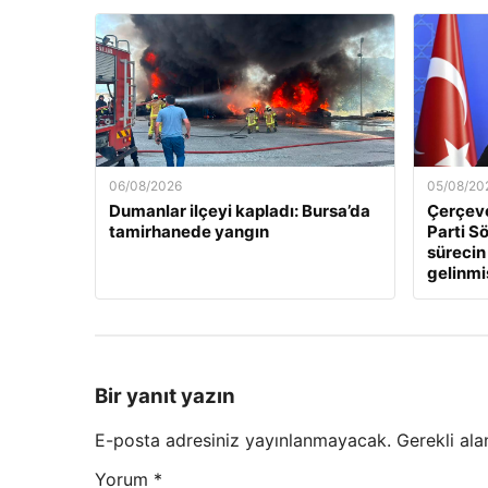
06/08/2026
05/08/20
Dumanlar ilçeyi kapladı: Bursa’da
Çerçeve
tamirhanede yangın
Parti Sö
sürecin
gelinmi
Bir yanıt yazın
E-posta adresiniz yayınlanmayacak.
Gerekli ala
Yorum
*