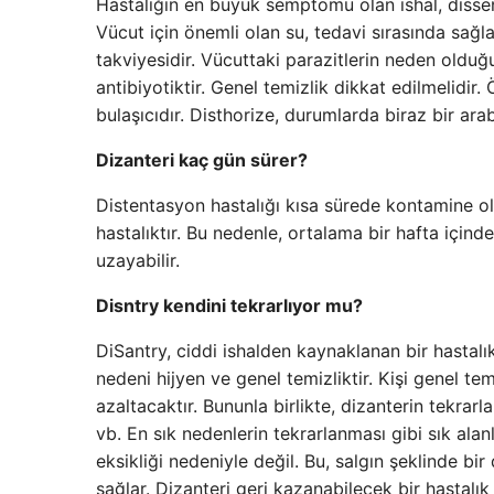
Hastalığın en büyük semptomu olan ishal, dissen
Vücut için önemli olan su, tedavi sırasında sağl
takviyesidir. Vücuttaki parazitlerin neden olduğ
antibiyotiktir. Genel temizlik dikkat edilmelidir. 
bulaşıcıdır. Disthorize, durumlarda biraz bir ara
Dizanteri kaç gün sürer?
Distentasyon hastalığı kısa sürede kontamine olma
hastalıktır. Bu nedenle, ortalama bir hafta içind
uzayabilir.
Disntry kendini tekrarlıyor mu?
DiSantry, ciddi ishalden kaynaklanan bir hastalı
nedeni hijyen ve genel temizliktir. Kişi genel t
azaltacaktır. Bununla birlikte, dizanterin tekrar
vb. En sık nedenlerin tekrarlanması gibi sık alan
eksikliği nedeniyle değil. Bu, salgın şeklinde bir
sağlar. Dizanteri geri kazanabilecek bir hastalı