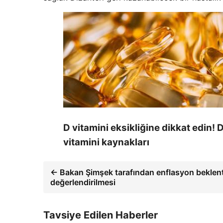
D vitamini eksikliğine dikkat edin! 
vitamini kaynakları
← Bakan Şimşek tarafından enflasyon beklenti
değerlendirilmesi
Tavsiye Edilen Haberler