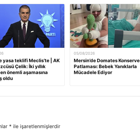
26
05/08/2026
 yasa teklifi Meclis’te | AK
Mersin’de Domates Konserve
zcüsü Çelik: İki yıllık
Patlaması: Bebek Yanıklarla
 en önemli aşamasına
Mücadele Ediyor
ş oldu
nlar
*
ile işaretlenmişlerdir