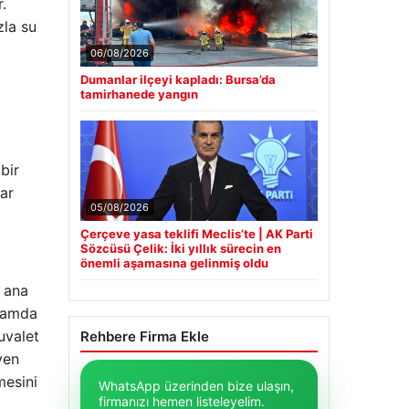
.
zla su
06/08/2026
Dumanlar ilçeyi kapladı: Bursa’da
tamirhanede yangın
bir
dar
05/08/2026
Çerçeve yasa teklifi Meclis’te | AK Parti
Sözcüsü Çelik: İki yıllık sürecin en
önemli aşamasına gelinmiş oldu
n ana
psamda
uvalet
Rehbere Firma Ekle
yen
mesini
WhatsApp üzerinden bize ulaşın,
firmanızı hemen listeleyelim.