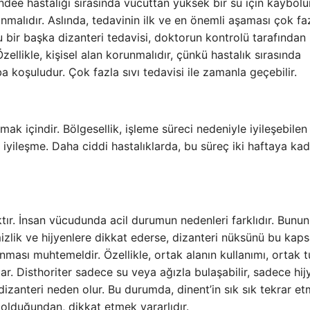
dee hastalığı sırasında vücuttan yüksek bir su için kaybolur
anmalıdır. Aslında, tedavinin ilk ve en önemli aşaması çok fa
u bir başka dizanteri tedavisi, doktorun kontrolü tarafından
Özellikle, kişisel alan korunmalıdır, çünkü hastalık sırasında
ba koşuludur. Çok fazla sıvı tedavisi ile zamanla geçebilir.
k içindir. Bölgesellik, işleme süreci nedeniyle iyileşebilen 
e iyileşme. Daha ciddi hastalıklarda, bu süreç iki haftaya ka
ktır. İnsan vücudunda acil durumun nedenleri farklıdır. Bunu
emizlik ve hijyenlere dikkat ederse, dizanteri nüksünü bu ka
lanması muhtemeldir. Özellikle, ortak alanın kullanımı, ortak t
lar. Disthoriter sadece su veya ağızla bulaşabilir, sadece hij
 dizanteri neden olur. Bu durumda, dinent’in sık sık tekrar et
k olduğundan, dikkat etmek yararlıdır.