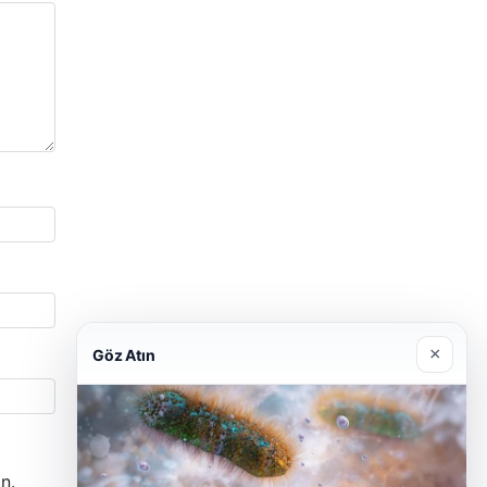
×
Göz Atın
n.