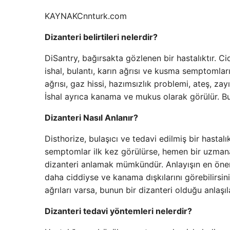
KAYNAK
Cnnturk.com
Dizanteri belirtileri nelerdir?
DiSantry, bağırsakta gözlenen bir hastalıktır. Cidd
ishal, bulantı, karın ağrısı ve kusma semptoml
ağrısı, gaz hissi, hazımsızlık problemi, ateş, zayı
İshal ayrıca kanama ve mukus olarak görülür. Bu 
Dizanteri Nasıl Anlanır?
Disthorize, bulaşıcı ve tedavi edilmiş bir hastalı
semptomlar ilk kez görülürse, hemen bir uzmana
dizanteri anlamak mümkündür. Anlayışın en öne
daha ciddiyse ve kanama dışkılarını görebilirsini
ağrıları varsa, bunun bir dizanteri olduğu anlaşıla
Dizanteri tedavi yöntemleri nelerdir?