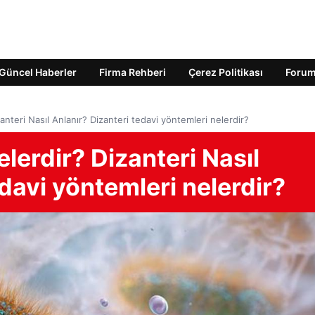
Güncel Haberler
Firma Rehberi
Çerez Politikası
Foru
izanteri Nasıl Anlanır? Dizanteri tedavi yöntemleri nelerdir?
nelerdir? Dizanteri Nasıl
edavi yöntemleri nelerdir?