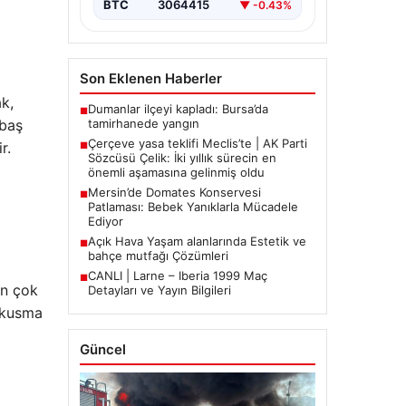
BTC
3064415
▼ -0.43%
Son Eklenen Haberler
ak,
Dumanlar ilçeyi kapladı: Bursa’da
■
tamirhanede yangın
 baş
Çerçeve yasa teklifi Meclis’te | AK Parti
r.
■
Sözcüsü Çelik: İki yıllık sürecin en
önemli aşamasına gelinmiş oldu
Mersin’de Domates Konservesi
■
Patlaması: Bebek Yanıklarla Mücadele
Ediyor
Açık Hava Yaşam alanlarında Estetik ve
■
bahçe mutfağı Çözümleri
CANLI | Larne – Iberia 1999 Maç
■
en çok
Detayları ve Yayın Bilgileri
e kusma
Güncel