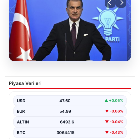
05.08.2026
Çerçeve yasa teklifi Meclis’te | AK Parti
Piyasa Verileri
Sözcüsü Çelik: İki yıllık sürecin en
önemli aşamasına gelinmiş oldu
USD
47.60
▲ +0.05%
EUR
54.99
▼ -0.06%
ALTIN
6493.6
▼ -0.04%
BTC
3064415
▼ -0.43%