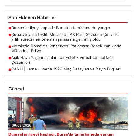
Son Eklenen Haberler
Dumanlar ilçeyi kapladı: Bursa’da tamirhanede yangın
■
Çerçeve yasa teklifi Meclis’te | AK Parti Sözcüsü Çelik: İki
■
yıllık sürecin en önemli aşamasına gelinmiş oldu
Mersin’de Domates Konservesi Patlaması: Bebek Yanıklarla
■
Mücadele Ediyor
Açık Hava Yaşam alanlarında Estetik ve bahçe mutfağı
■
Çözümleri
CANLI | Larne – Iberia 1999 Maç Detayları ve Yayın Bilgileri
■
Güncel
06/08/2026
Dumanlar ilçeyi kapladı: Bursa’da tamirhanede yangın