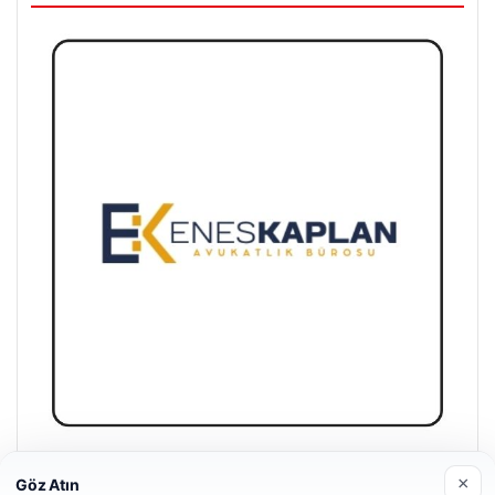
Enes Kaplan Avukatlık Bürosu
×
Göz Atın