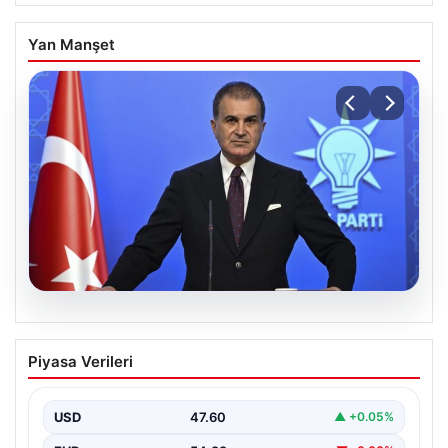
Yan Manşet
05.08.2026
Çerçeve yasa teklifi Meclis’te | AK Parti
Piyasa Verileri
Sözcüsü Çelik: İki yıllık sürecin en
önemli aşamasına gelinmiş oldu
USD
47.60
▲ +0.05%