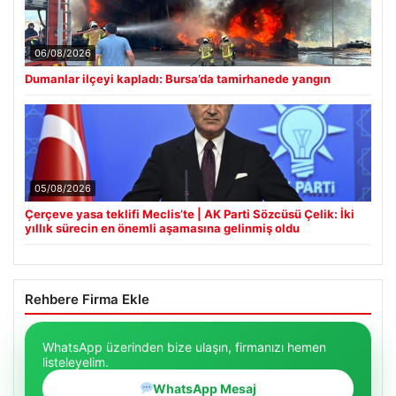
06/08/2026
Dumanlar ilçeyi kapladı: Bursa’da tamirhanede yangın
05/08/2026
Çerçeve yasa teklifi Meclis’te | AK Parti Sözcüsü Çelik: İki
yıllık sürecin en önemli aşamasına gelinmiş oldu
Rehbere Firma Ekle
WhatsApp üzerinden bize ulaşın, firmanızı hemen
listeleyelim.
WhatsApp Mesaj