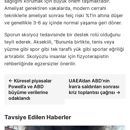
sağlığını korumak için büyük önem taşımaktadır.
Ameliyat gerektiren vakalarda, modern cerrahi
tekniklerle ameliyat sonrası felç riski %1’in altına düşer
ve genellikle 3-6 ay içinde normal yaşama geri döner.
Sporun skolyoz tedavisinde bir destek rolü olduğunu
teyit ederek. Aksekiili, “Bununla birlikte, tenis veya
yüzme gibi spor gibi tek taraflı yük gibi sporlar eğriliği
artırabilir. Skolyozlu insanlar için fizyoterapistin
rehberliğinde egzersizler önerilir.
← Küresel piyasalar
UAEA’dan ABD’nin
Powell’a ve ABD
İran’a saldırıları sonrası
büyüme verilerine
kriz toplantısı çağrısı →
odaklandı
Tavsiye Edilen Haberler