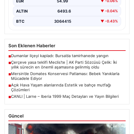
EUR
54.99
▼ -0.06%
ALTIN
6493.6
▼ -0.04%
BTC
3064415
▼ -0.43%
Son Eklenen Haberler
Dumanlar ilçeyi kapladı: Bursa’da tamirhanede yangın
■
Çerçeve yasa teklifi Meclis’te | AK Parti Sözcüsü Çelik: İki
■
yıllık sürecin en önemli aşamasına gelinmiş oldu
Mersin’de Domates Konservesi Patlaması: Bebek Yanıklarla
■
Mücadele Ediyor
Açık Hava Yaşam alanlarında Estetik ve bahçe mutfağı
■
Çözümleri
CANLI | Larne – Iberia 1999 Maç Detayları ve Yayın Bilgileri
■
Güncel