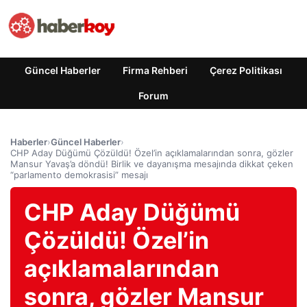
Güncel Haberler
Firma Rehberi
Çerez Politikası
Forum
Haberler
›
Güncel Haberler
›
CHP Aday Düğümü Çözüldü! Özel’in açıklamalarından sonra, gözler
Mansur Yavaş’a döndü! Birlik ve dayanışma mesajında ​​dikkat çeken
“parlamento demokrasisi” mesajı
CHP Aday Düğümü
Çözüldü! Özel’in
açıklamalarından
sonra, gözler Mansur