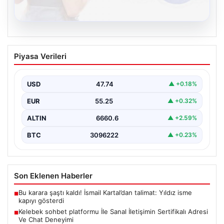
08.08.2026
Kelebek sohbet platformu İle Sanal
Piyasa Verileri
İletişimin Sertifikalı Adresi Ve Chat
Deneyimi
USD
47.74
▲ +0.18%
İnternet çağında bireylerin güvenli bir şekilde bağlantı
sağlaması kritik bir değer taşımaktadır. Günümüzde
EUR
55.25
▲ +0.32%
birçok…
ALTIN
6660.6
▲ +2.59%
BTC
3096222
▲ +0.23%
Son Eklenen Haberler
Bu karara şaştı kaldı! İsmail Kartal’dan talimat: Yıldız isme
■
kapıyı gösterdi
Kelebek sohbet platformu İle Sanal İletişimin Sertifikalı Adresi
■
Ve Chat Deneyimi