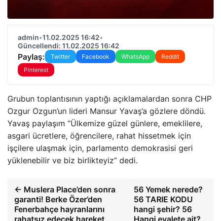
admin
•
11.02.2025 16:42
•
Güncellendi: 11.02.2025 16:42
Paylaş:
Twitter
Facebook
WhatsApp
Reddit
Pinterest
Grubun toplantısının yaptığı açıklamalardan sonra CHP
Ozgur Ozgun’un lideri Mansur Yavaş’a gözlere döndü.
Yavaş paylaşım “Ülkemize güzel günlere, emeklilere,
asgari ücretlere, öğrencilere, rahat hissetmek için
işçilere ulaşmak için, parlamento demokrasisi geri
yüklenebilir ve biz birlikteyiz” dedi.
← Muslera Place’den sonra
56 Yemek nerede?
garanti! Berke Özer’den
56 TARIE KODU
Fenerbahçe hayranlarını
hangi şehir? 56
rahatsız edecek hareket
Hangi eyalete ait?