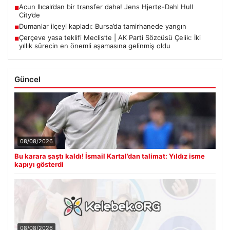
Acun Ilıcalı’dan bir transfer daha! Jens Hjertø-Dahl Hull
■
City’de
Dumanlar ilçeyi kapladı: Bursa’da tamirhanede yangın
■
Çerçeve yasa teklifi Meclis’te | AK Parti Sözcüsü Çelik: İki
■
yıllık sürecin en önemli aşamasına gelinmiş oldu
Güncel
08/08/2026
Bu karara şaştı kaldı! İsmail Kartal’dan talimat: Yıldız isme
kapıyı gösterdi
08/08/2026