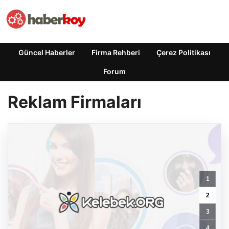
Güncel Haberler
Firma Rehberi
Çerez Politikası
Forum
Reklam Firmaları
1
2
3
4