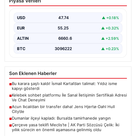
Piyasa Verileri
İletişimin Sertifikalı Adresi Ve Chat
Deneyimi
USD
47.74
▲ +0.18%
İnternet çağında bireylerin güvenli bir şekilde bağlantı
sağlaması kritik bir değer taşımaktadır. Günümüzde
EUR
55.25
▲ +0.32%
birçok…
ALTIN
6660.6
▲ +2.59%
BTC
3096222
▲ +0.23%
Son Eklenen Haberler
Bu karara şaştı kaldı! İsmail Kartal’dan talimat: Yıldız isme
■
kapıyı gösterdi
Kelebek sohbet platformu İle Sanal İletişimin Sertifikalı Adresi
■
Ve Chat Deneyimi
Acun Ilıcalı’dan bir transfer daha! Jens Hjertø-Dahl Hull
■
City’de
Dumanlar ilçeyi kapladı: Bursa’da tamirhanede yangın
■
Çerçeve yasa teklifi Meclis’te | AK Parti Sözcüsü Çelik: İki
■
yıllık sürecin en önemli aşamasına gelinmiş oldu