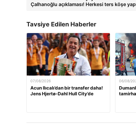
Çalhanoğlu açıklaması! Herkesi ters köşe yap
Tavsiye Edilen Haberler
07/08/2026
06/08/20
Acun Ilıcalı’dan bir transfer daha!
Dumanla
Jens Hjertø-Dahl Hull City’de
tamirh