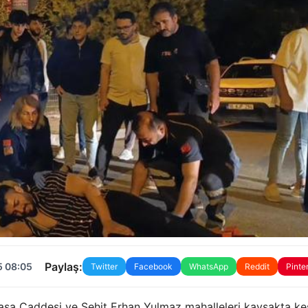
Paylaş:
5 08:05
Twitter
Facebook
WhatsApp
Reddit
Pinte
şa Caddesi ve Şehit Erhan Yulmaz mahalleleri kavşakta kes