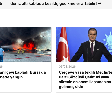
tı
deniz altı kablosu kesildi, gecikmeler artabilir! →
26
05/08/2026
r ilçeyi kapladı: Bursa’da
Çerçeve yasa teklifi Meclis’te
anede yangın
Parti Sözcüsü Çelik: İki yıllık
sürecin en önemli aşamasına
gelinmiş oldu