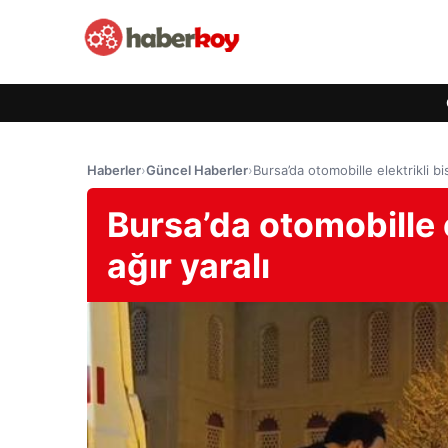
Haberler
›
Güncel Haberler
›
Bursa’da otomobille elektrikli bisi
Bursa’da otomobille el
ağır yaralı