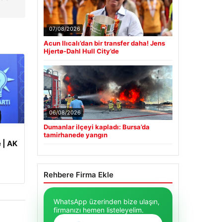
07/08/2026
Acun Ilıcalı’dan bir transfer daha! Jens
Hjertø-Dahl Hull City’de
06/08/2026
Dumanlar ilçeyi kapladı: Bursa’da
tamirhanede yangın
 | AK
Rehbere Firma Ekle
WhatsApp üzerinden bize ulaşın,
firmanızı hemen listeleyelim.