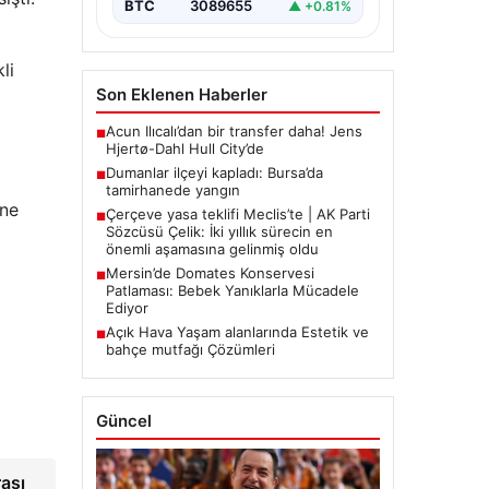
BTC
3089655
▲ +0.81%
li
Son Eklenen Haberler
Acun Ilıcalı’dan bir transfer daha! Jens
■
Hjertø-Dahl Hull City’de
Dumanlar ilçeyi kapladı: Bursa’da
■
tamirhanede yangın
ine
Çerçeve yasa teklifi Meclis’te | AK Parti
■
Sözcüsü Çelik: İki yıllık sürecin en
önemli aşamasına gelinmiş oldu
Mersin’de Domates Konservesi
■
Patlaması: Bebek Yanıklarla Mücadele
Ediyor
Açık Hava Yaşam alanlarında Estetik ve
■
bahçe mutfağı Çözümleri
Güncel
rası