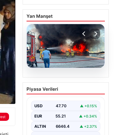
Yan Manşet
06.08.2026
Dumanlar ilçeyi kapladı:
Piyasa Verileri
Bursa’da tamirhanede
yangın
USD
47.70
▲ +0.15%
EUR
55.21
▲ +0.34%
rest
ALTIN
6646.4
▲ +2.37%
işti.