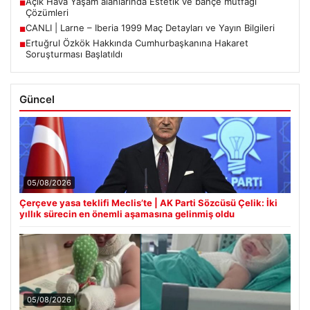
Açık Hava Yaşam alanlarında Estetik ve bahçe mutfağı
■
Çözümleri
CANLI | Larne – Iberia 1999 Maç Detayları ve Yayın Bilgileri
■
Ertuğrul Özkök Hakkında Cumhurbaşkanına Hakaret
■
Soruşturması Başlatıldı
Güncel
05/08/2026
Çerçeve yasa teklifi Meclis’te | AK Parti Sözcüsü Çelik: İki
yıllık sürecin en önemli aşamasına gelinmiş oldu
05/08/2026