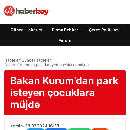
Güncel Haberler
Firma Rehberi
Çerez Politikası
Forum
Haberler
›
Güncel Haberler
›
Bakan Kurum’dan park isteyen çocuklara müjde
Bakan Kurum’dan park
isteyen çocuklara
müjde
admin
•
28.07.2024 16:38