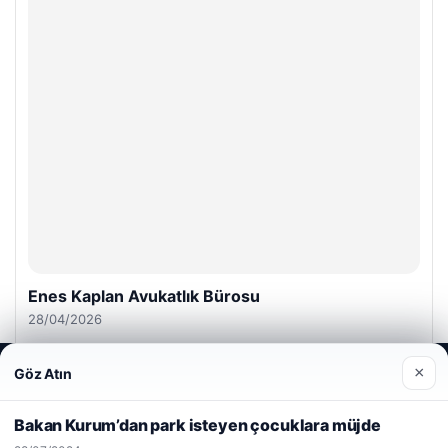
Enes Kaplan Avukatlık Bürosu
28/04/2026
Web sitemizi nasıl kullandığınızı daha iyi anlayabilmek,
×
Göz Atın
deneyiminizi kişiselleştirmek ve geliştirmek amacıyla çerezler
kullanıyoruz.
Çerez Politikamız
Bakan Kurum’dan park isteyen çocuklara müjde
Reddet
Kabul Et