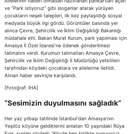
Ailelerinin haberi olmadan hazırlanan pankartları açan
ve “Park istiyoruz” gibi sloganlar atarak yürüyen
çocukların neşeli talepleri, ilk kez paylaşıldığı sosyal
medyada büyük ilgi gördü. Görüntüler basında yer
alınca Çevre, Şehircilik ve İklim Değişikliği Bakanlığı
müdahale etti. Bakan Murat Kurum, park yapılması için
Amasya İl Özel İdaresi'ne ödenek gönderilmesi
talimatını verdi. Kurumun talimatları Amasya Çevre,
Şehircilik ve İklim Değişikliği İl Müdürlüğü yetkilileri
tarafından köydeki çocuklara ve ailelerine iletildi.
Alınan haber sevinçle karşılandı.
[Fotoğraf: İHA]
“Sesimizin duyulmasını sağladık”
Her yaz yılbaşı tatilinde İstanbul'dan Amasya'nın
Yeşilöz köyüne geldiklerini anlatan 10 yaşındaki Rüya
Evis, şunları söyledi: “Köyde hep birlikte oynuyoruz.