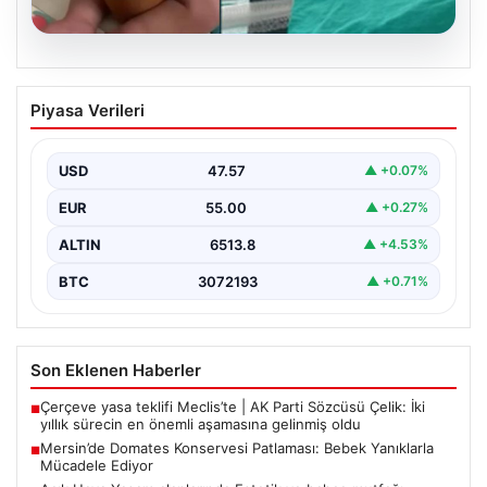
05.08.2026
Mersin’de Domates Konservesi
Piyasa Verileri
Patlaması: Bebek Yanıklarla Mücadele
Ediyor
USD
47.57
▲ +0.07%
19 Eylül 2023 tarihinde Mersin’in Çakır ailesi korku dolu
anlar yaşadı. Aile, misafirlikte oldukları…
EUR
55.00
▲ +0.27%
ALTIN
6513.8
▲ +4.53%
BTC
3072193
▲ +0.71%
Son Eklenen Haberler
Çerçeve yasa teklifi Meclis’te | AK Parti Sözcüsü Çelik: İki
■
yıllık sürecin en önemli aşamasına gelinmiş oldu
Mersin’de Domates Konservesi Patlaması: Bebek Yanıklarla
■
Mücadele Ediyor