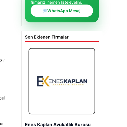
firmanızı hemen listeleyelim.
WhatsApp Mesaj
Son Eklenen Firmalar
zı”
bul
ha
Enes Kaplan Avukatlık Bürosu