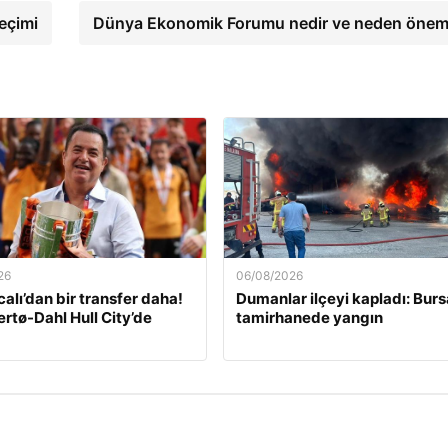
eçimi
Dünya Ekonomik Forumu nedir ve neden önem
26
06/08/2026
calı’dan bir transfer daha!
Dumanlar ilçeyi kapladı: Burs
ertø-Dahl Hull City’de
tamirhanede yangın