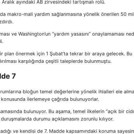
Aralık ayındaki AB zirvesindeki tartışmalı rolü.
ında makro-mali yardım sağlanmasına yönelik önerilen 50 mi
zdırdı.
olması ve Washington’un “yardım yasasını” onaylamaması ned
i.
bir plan önermek için 1 Şubat’ta tekrar bir araya gelecek. Bu
ırılması karşılığında çeşitli taleplerde bulunmuştu.
dde 7
umlarına bloğun temel değerlerine yönelik ihlalleri ele alm
 konusunda ilerlemeye çağrıda bulunuyorlar.
masında bulunuyor. Bu aşama, temel ilkelerin “açık bir cidd
n duruşmalarda durumu açıklamasını zorunlu kılıyor.
ğladığı ve kendisi de 7. Madde kapsamındaki koruma sayesi