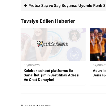
← Protez Saç ve Saç Boyama: Uyumlu Renk S
Tavsiye Edilen Haberler
08/08/2026
07/08/20
Kelebek sohbet platformu İle
Acun Ilı
Sanal İletişimin Sertifikalı Adresi
Jens Hj
Ve Chat Deneyimi