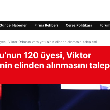
Güncel Haberler
Firma Rehberi
Çerez Politikası
Foru
si, Viktor Orban’ın veto yetkisinin elinden alınmasını talep etti
’nun 120 üyesi, Viktor
nin elinden alınmasını talep