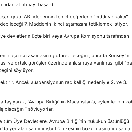
lmadan atlatmayı başardı.
an grup, AB liderlerinin temel değerlerin “ciddi ve kalıcı”
 edebileceği 7. Maddenin ikinci aşamasını tetiklemek istiyor.
üye devletlerin üçte biri veya Avrupa Komisyonu tarafından
addenin üçüncü aşamasına götürebileceğini, burada Konsey’in
ması ve ortak görüşler üzerinde anlaşmaya varılması gibi “ba
ceğini söylüyor.
ktirir. Ancak süspansiyonun radikalliği nedeniyle 2. ve 3.
a taşıyarak, “Avrupa Birliği’nin Macaristan’a, eylemlerinin ka
 olacağını” söylüyorlar.
da tüm Üye Devletlere, Avrupa Birliği’nin hukukun üstünlüğü
r’da yer alan samimi işbirliği ilkesinin bozulmasına müsama