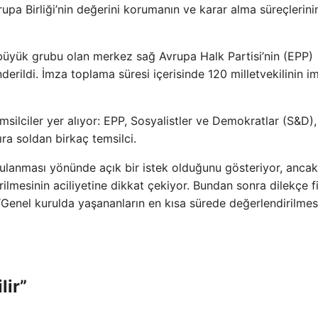
upa Birliği’nin değerini korumanın ve karar alma süreçlerini
üyük grubu olan merkez sağ Avrupa Halk Partisi’nin (EPP)
derildi. İmza toplama süresi içerisinde 120 milletvekilinin i
msilciler yer alıyor: EPP, Sosyalistler ve Demokratlar (S&D),
sıra soldan birkaç temsilci.
gulanması yönünde açık bir istek olduğunu gösteriyor, anca
ilmesinin aciliyetine dikkat çekiyor. Bundan sonra dilekçe f
enel kurulda yaşananların en kısa sürede değerlendirilmes
lir”