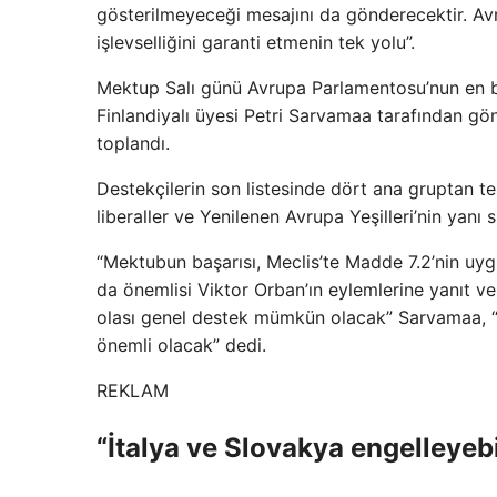
gösterilmeyeceği mesajını da gönderecektir. Avr
işlevselliğini garanti etmenin tek yolu”.
Mektup Salı günü Avrupa Parlamentosu’nun en b
Finlandiyalı üyesi Petri Sarvamaa tarafından gön
toplandı.
Destekçilerin son listesinde dört ana gruptan te
liberaller ve Yenilenen Avrupa Yeşilleri’nin yanı 
“Mektubun başarısı, Meclis’te Madde 7.2’nin uy
da önemlisi Viktor Orban’ın eylemlerine yanıt ver
olası genel destek mümkün olacak” Sarvamaa, “G
önemli olacak” dedi.
REKLAM
“İtalya ve Slovakya engelleyebi