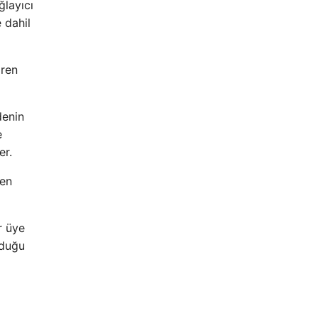
ğlayıcı
 dahil
iren
denin
e
er.
den
r üye
lduğu