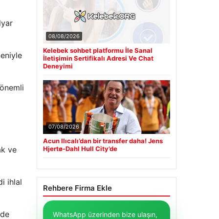
lyar
08/08/2026
Kelebek sohbet platformu İle Sanal
eniyle
İletişimin Sertifikalı Adresi Ve Chat
Deneyimi
 önemli
07/08/2026
Acun Ilıcalı’dan bir transfer daha! Jens
ak ve
Hjertø-Dahl Hull City’de
i ihlal
Rehbere Firma Ekle
nde
WhatsApp üzerinden bize ulaşın,