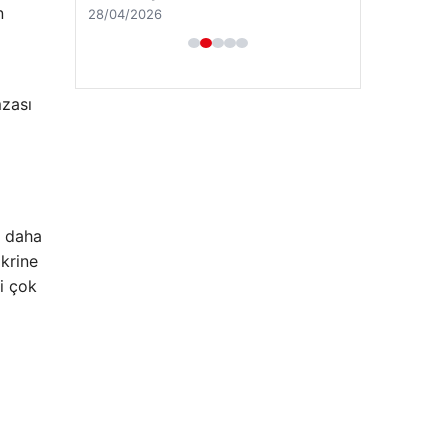
n
28/04/2026
mzası
k daha
ikrine
i çok