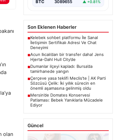
BTC
3089655
▲ +0.81%
Son Eklenen Haberler
bakanı
Kelebek sohbet platformu İle Sanal
■
İletişimin Sertifikalı Adresi Ve Chat
Deneyimi
Acun Ilıcalı’dan bir transfer daha! Jens
■
Hjertø-Dahl Hull City’de
’ın
Dumanlar ilçeyi kapladı: Bursa’da
■
tamirhanede yangın
nda
Çerçeve yasa teklifi Meclis’te | AK Parti
■
Sözcüsü Çelik: İki yıllık sürecin en
önemli aşamasına gelinmiş oldu
la’ya
Mersin’de Domates Konservesi
■
Patlaması: Bebek Yanıklarla Mücadele
Ediyor
Güncel
n olan