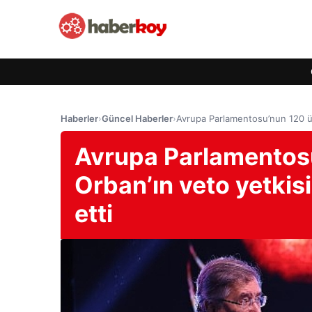
Haberler
›
Güncel Haberler
›
Avrupa Parlamentosu’nun 120 üye
Avrupa Parlamentosu
Orban’ın veto yetkisi
etti