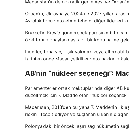
Macaristan’ın demokratik gerilemesi ve Orban’ın 
Orban’ın, Ukrayna’ya 2024 ile 2027 yılları aras
Avroluk fonu veto etme tehdidi diğer liderleri kı
Brüksel’in Kiev’e gönderecek parasının bitmiş 
özel fonun onaylanması acil bir konu haline geld
Liderler, fona yeşil ışık yakmak veya alternatif 
tarihten önce Macar yetkililer veto hakkının kald
AB’nin “nükleer seçeneği”: Ma
Parlamenterler ortak mektuplarında diğer AB kur
düzeltmek için 7. Madde olan “nükleer seçenek”
Macaristan, 2018’den bu yana 7. Maddenin ilk aşa
riskini” tespit ediyor ve suçlanan ülkenin olağa
Polonya’daki bir önceki aşırı sağ hükümetin sa