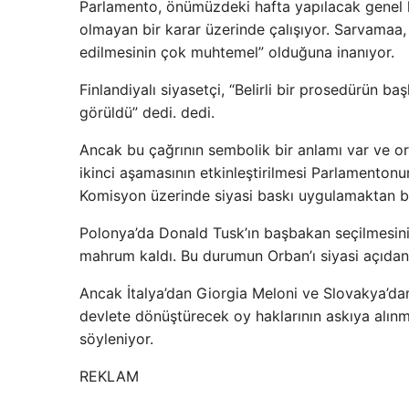
Parlamento, önümüzdeki hafta yapılacak genel k
olmayan bir karar üzerinde çalışıyor. Sarvamaa, 7
edilmesinin çok muhtemel” olduğuna inanıyor.
Finlandiyalı siyasetçi, “Belirli bir prosedürün 
görüldü” dedi. dedi.
Ancak bu çağrının sembolik bir anlamı var ve o
ikinci aşamasının etkinleştirilmesi Parlamento
Komisyon üzerinde siyasi baskı uygulamaktan ba
Polonya’da Donald Tusk’ın başbakan seçilmesini
mahrum kaldı. Bu durumun Orban’ı siyasi açıdan 
Ancak İtalya’dan Giorgia Meloni ve Slovakya’dan Ro
devlete dönüştürecek oy haklarının askıya alınm
söyleniyor.
REKLAM