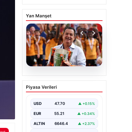
Yan Manşet
07.08.2026
Acun Ilıcalı’dan bir
Piyasa Verileri
transfer daha! Jens
Hjertø-Dahl Hull City’de
USD
47.70
▲ +0.15%
EUR
55.21
▲ +0.34%
ALTIN
6646.4
▲ +2.37%
rest