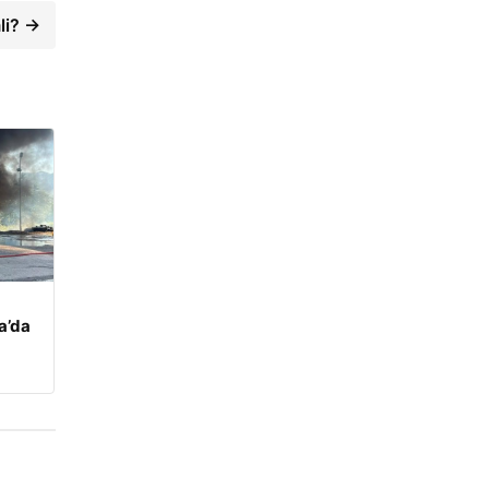
li? →
a’da