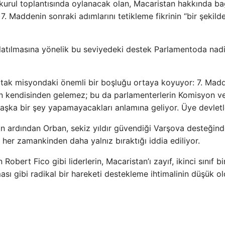
urul toplantısında oylanacak olan, Macaristan hakkında ba
. Maddenin sonraki adımlarını tetikleme fikrinin “bir şekilde
başlatılmasına yönelik bu seviyedeki destek Parlamentoda nad
rtak misyondaki önemli bir boşluğu ortaya koyuyor: 7. Mad
nun kendisinden gelemez; bu da parlamenterlerin Komisyon v
şka bir şey yapamayacakları anlamına geliyor. Üye devletl
n ardından Orban, sekiz yıldır güvendiği Varşova desteğin
her zamankinden daha yalnız bıraktığı iddia ediliyor.
bert Fico gibi liderlerin, Macaristan’ı zayıf, ikinci sınıf bi
ası gibi radikal bir hareketi destekleme ihtimalinin düşük o