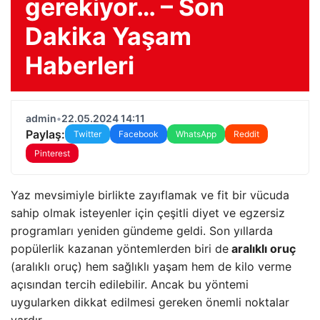
gerekiyor… – Son
Dakika Yaşam
Haberleri
admin
•
22.05.2024 14:11
Paylaş:
Twitter
Facebook
WhatsApp
Reddit
Pinterest
Yaz mevsimiyle birlikte zayıflamak ve fit bir vücuda
sahip olmak isteyenler için çeşitli diyet ve egzersiz
programları yeniden gündeme geldi. Son yıllarda
popülerlik kazanan yöntemlerden biri de
aralıklı oruç
(aralıklı oruç) hem sağlıklı yaşam hem de kilo verme
açısından tercih edilebilir. Ancak bu yöntemi
uygularken dikkat edilmesi gereken önemli noktalar