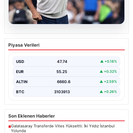
08.08.2026
Bu karara şaştı kaldı! İsmail Kartal’dan
Piyasa Verileri
talimat: Yıldız isme kapıyı gösterdi
{ “title”: “Fenerbahçe’de Şaşırtıcı Gelişme: İsmail
Kartal’dan Kritik Talimat ve Transfer Hamleleri”,
USD
47.74
▲ +0.18%
“content”: “…
EUR
55.25
▲ +0.32%
ALTIN
6660.6
▲ +2.59%
BTC
3103913
▲ +0.26%
Son Eklenen Haberler
Galatasaray Transferde Vites Yükseltti: İki Yıldız İstanbul
■
Yolunda