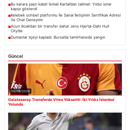
Bu karara şaştı kaldı! İsmail Kartal’dan talimat: Yıldız isme
■
kapıyı gösterdi
Kelebek sohbet platformu İle Sanal İletişimin Sertifikalı Adresi
■
Ve Chat Deneyimi
Acun Ilıcalı’dan bir transfer daha! Jens Hjertø-Dahl Hull
■
City’de
Dumanlar ilçeyi kapladı: Bursa’da tamirhanede yangın
■
Güncel
09/08/2026
Galatasaray Transferde Vites Yükseltti: İki Yıldız İstanbul
Yolunda