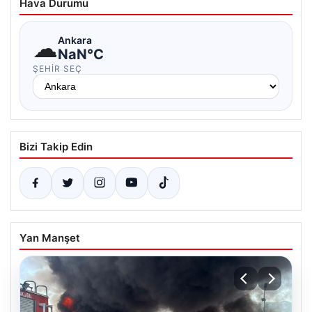
Hava Durumu
☁
Ankara
NaN°C
ŞEHIR SEÇ
Bizi Takip Edin
Yan Manşet