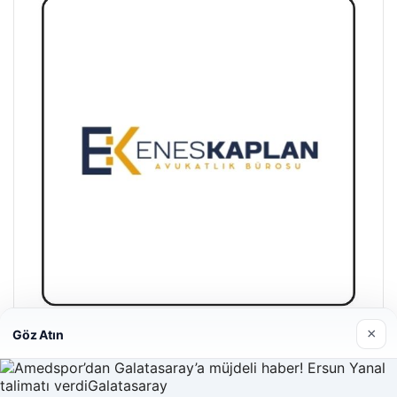
×
Göz Atın
Enes Kaplan Avukatlık Bürosu
28/04/2026