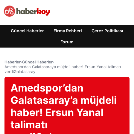
Güncel Haberler
Firma Rehberi
Çerez Politikası
Forum
Haberler
›
Güncel Haberler
›
Amedspor’dan Galatasaray’a müjdeli haber! Ersun Yanal talimatı
verdiGalatasaray
Amedspor’dan
Galatasaray’a müjdeli
haber! Ersun Yanal
talimatı