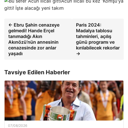
Acun Ilıcalı bu kez 'Komşu'ya
gitti! İşte alacağı yeni takım
← Ebru Şahin cenazeye
Paris 2024:
gelmedi! Hande Erçel
Madalya tablosu
tanımadığı Akın
tahminleri, açılış
Akınözü’nün annesinin
günü programı ve
cenazesinde zor anlar
kırılabilecek rekorlar
yaşadı
→
Tavsiye Edilen Haberler
07/08/2026