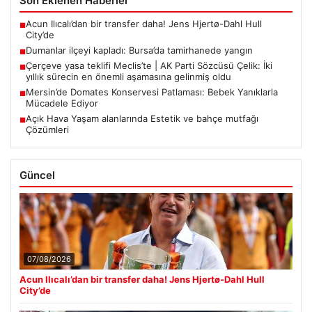
Son Eklenen Haberler
Acun Ilıcalı’dan bir transfer daha! Jens Hjertø-Dahl Hull
■
City’de
Dumanlar ilçeyi kapladı: Bursa’da tamirhanede yangın
■
Çerçeve yasa teklifi Meclis’te | AK Parti Sözcüsü Çelik: İki
■
yıllık sürecin en önemli aşamasına gelinmiş oldu
Mersin’de Domates Konservesi Patlaması: Bebek Yanıklarla
■
Mücadele Ediyor
Açık Hava Yaşam alanlarında Estetik ve bahçe mutfağı
■
Çözümleri
Güncel
07/08/2026
Acun Ilıcalı’dan bir transfer daha! Jens Hjertø-Dahl Hull
City’de