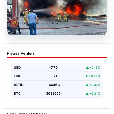
06.08.2026
Dumanlar ilçeyi kapladı: Bursa’da
Piyasa Verileri
tamirhanede yangın
USD
47.70
▲ +0.15%
EUR
55.21
▲ +0.34%
ALTIN
6646.4
▲ +2.37%
BTC
3089655
▲ +0.81%