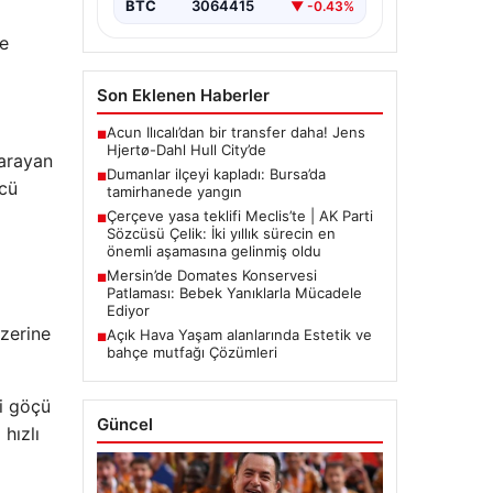
BTC
3064415
▼ -0.43%
de
Son Eklenen Haberler
Acun Ilıcalı’dan bir transfer daha! Jens
■
Hjertø-Dahl Hull City’de
 arayan
Dumanlar ilçeyi kapladı: Bursa’da
■
ücü
tamirhanede yangın
Çerçeve yasa teklifi Meclis’te | AK Parti
■
Sözcüsü Çelik: İki yıllık sürecin en
önemli aşamasına gelinmiş oldu
Mersin’de Domates Konservesi
■
Patlaması: Bebek Yanıklarla Mücadele
Ediyor
üzerine
Açık Hava Yaşam alanlarında Estetik ve
■
bahçe mutfağı Çözümleri
i göçü
Güncel
hızlı