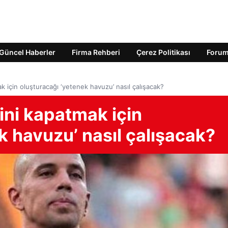
Güncel Haberler
Firma Rehberi
Çerez Politikası
Foru
k için oluşturacağı ‘yetenek havuzu’ nasıl çalışacak?
ğini kapatmak için
k havuzu’ nasıl çalışacak?