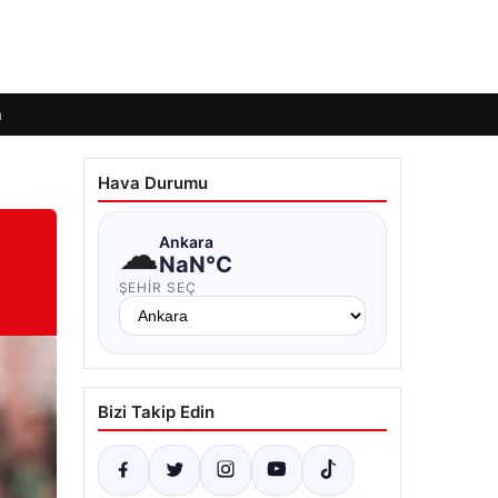
m
Hava Durumu
☁
Ankara
NaN°C
ŞEHIR SEÇ
Bizi Takip Edin