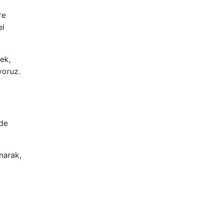
re
el
ek,
yoruz.
 de
unarak,