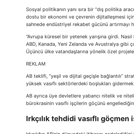
Sosyal politikanın yanı sıra bir “dış politika ar
dostu bir ekonomi ve çevrenin dijitalleşmesi içi
sahnede endüstriyel rekabet gücünü artırmayı he
“Avrupa küresel bir yetenek yarışına girdi. Nası
ABD, Kanada, Yeni Zelanda ve Avustralya gibi ço
Üçüncü ülke vatandaşlarına yönelik özel projeler
REKLAM
AB teklifi, “yeşil ve dijital geçişle bağlantılı” 
yüksek vasıflı sektörlerdeki boşlukları gidermek
AB ayrıca üye devletlere yabancı nitelik ve nitel
bürokrasinin vasıflı işçilerin göçünü engellediğin
Irkçılık tehdidi vasıflı göçmen i
Irkçılığın AB’nin dünyadaki itibarını zedelediğin