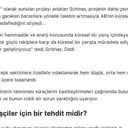
acı” olarak sunulan projeyi anlatan Schinas, projenin daha çev
n gereken becerilere yönelik talebin artmasıyla AB’nin küres
deflediğini söyledi. .
l ki hammadde ve enerji konusunda küresel bir yarış içindeys
k güçlü rakiplere karşı da küresel bir yarışta mücadele edi
 geliştiriyoruz” dedi Schinas. Dedi.
stratejik sektörlere özellikle odaklanarak hem düşük, orta hem
 üzere tasarlandı.
iklerin tanınması süreçlerini basitleştirmeleri çağrısında bul
i ve bunun ciddi bir sorun yarattığını uyarıyor.
şçiler için bir tehdit midir?
i ve bu durumun üçüncü ülkelerden gelen vasıflı işçilerin iş