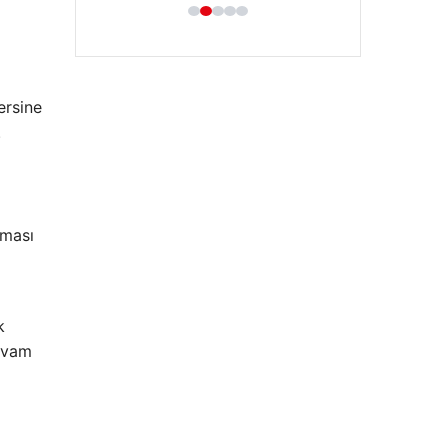
ersine
.
aması
k
devam