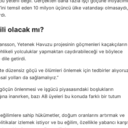
u yeterli değil. Gerçekten daha fazla işçi göçüne ihtiyacım
’ini temsil eden 10 milyon üçüncü ülke vatandaşı olmasaydı, 
dı.
li olacak mı?
nsson, Yetenek Havuzu projesinin göçmenleri kaçakçıların
tehlikeli yolculuklar yapmaktan caydırabileceği ve böylece
dile getirdi.
’te düzensiz göçü ve ölümleri önlemek için tedbirler alıyoruz
sal yolları da sağlamalıyız.”
öçün önlenmesi ve işgücü piyasasındaki boşlukların
na inanırken, bazı AB üyeleri bu konuda farklı bir tutum
ı eğilimlere sahip hükümetler, doğum oranlarını artırmak ve
tikalar izlemek istiyor ve bu eğilim, özellikle yabancı karşı