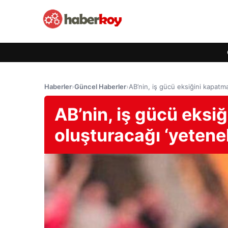
Haberler
›
Güncel Haberler
›
AB’nin, iş gücü eksiğini kapatma
AB’nin, iş gücü eksi
oluşturacağı ‘yetene