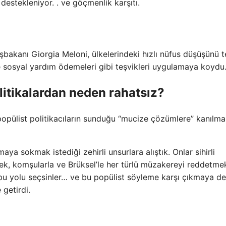
destekleniyor. . ve göçmenlik karşıtı.
bakanı Giorgia Meloni, ülkelerindeki hızlı nüfus düşüşünü t
e sosyal yardım ödemeleri gibi teşvikleri uygulamaya koydu
itikalardan neden rahatsız?
opülist politikacıların sunduğu “mucize çözümlere” kanılm
maya sokmak istediği zehirli unsurlara alıştık. Onlar sihirli
ek, komşularla ve Brüksel’le her türlü müzakereyi reddetme
 bu yolu seçsinler… ve bu popülist söyleme karşı çıkmaya 
 getirdi.