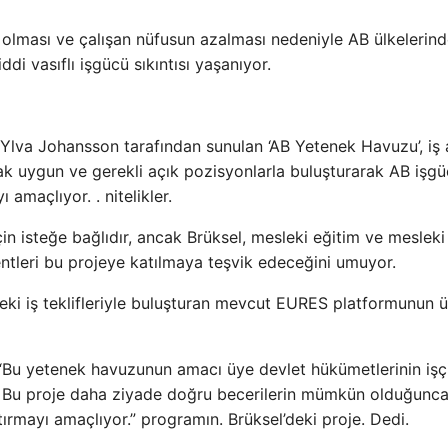
olması ve çalışan nüfusun azalması nedeniyle AB ülkelerin
iddi vasıflı işgücü sıkıntısı yaşanıyor.
i Ylva Johansson tarafından sunulan ‘AB Yetenek Havuzu’, iş
ak uygun ve gerekli açık pozisyonlarla buluşturarak AB işg
amaçlıyor. . nitelikler.
in isteğe bağlıdır, ancak Brüksel, mesleki eğitim ve mesleki
entleri bu projeye katılmaya teşvik edeceğini umuyor.
indeki iş teklifleriyle buluşturan mevcut EURES platformunun 
 “Bu yetenek havuzunun amacı üye devlet hükümetlerinin işç
l. Bu proje daha ziyade doğru becerilerin mümkün olduğunca 
tırmayı amaçlıyor.” programın. Brüksel’deki proje. Dedi.