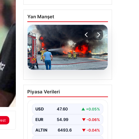
Yan Manşet
06.08.2026
Dumanlar ilçeyi kapladı:
Piyasa Verileri
Bursa’da tamirhanede
yangın
USD
47.60
▲ +0.05%
EUR
54.99
▼ -0.06%
rest
ALTIN
6493.6
▼ -0.04%