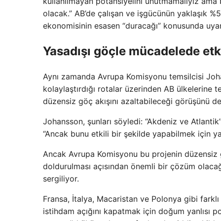
kullanılmayan potansiyelini unutmamalıyız ama b
olacak.” AB’de çalışan ve işgücünün yaklaşık %5
ekonomisinin esasen “duracağı” konusunda uyar
Yasadışı göçle mücadelede etki
Aynı zamanda Avrupa Komisyonu temsilcisi Joha
kolaylaştırdığı rotalar üzerinden AB ülkelerine 
düzensiz göç akışını azaltabileceği görüşünü de 
Johansson, şunları söyledi: “Akdeniz ve Atlantik
“Ancak bunu etkili bir şekilde yapabilmek için ya
Ancak Avrupa Komisyonu bu projenin düzensiz g
doldurulması açısından önemli bir çözüm olacağı
sergiliyor.
Fransa, İtalya, Macaristan ve Polonya gibi farkl
istihdam açığını kapatmak için doğum yanlısı poli