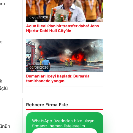
dım
07/08/2026
Acun Ilıcalı’dan bir transfer daha! Jens
Hjertø-Dahl Hull City’de
de
06/08/2026
Dumanlar ilçeyi kapladı: Bursa’da
ik
tamirhanede yangın
üçlü
Rehbere Firma Ekle
WhatsApp üzerinden bize ulaşın,
cünün
firmanızı hemen listeleyelim.