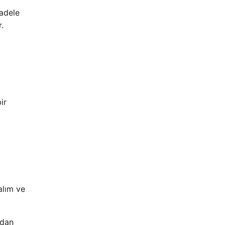
cadele
.
ir
alım ve
ndan