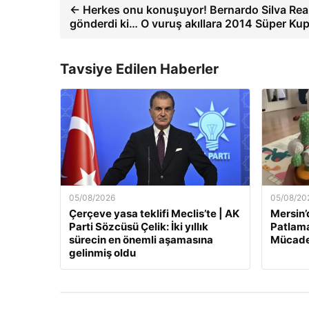
← Herkes onu konuşuyor! Bernardo Silva Real 
gönderdi ki… O vuruş akıllara 2014 Süper Kup
Tavsiye Edilen Haberler
05/08/2026
05/08/20
Çerçeve yasa teklifi Meclis’te | AK
Mersin’
Parti Sözcüsü Çelik: İki yıllık
Patlama
sürecin en önemli aşamasına
Mücade
gelinmiş oldu