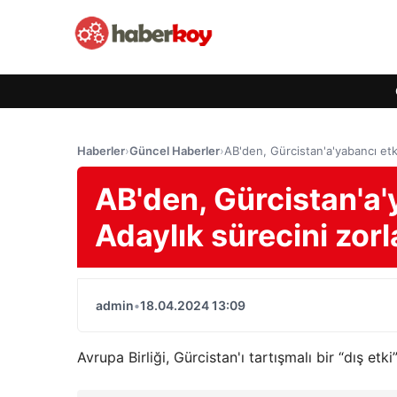
Haberler
›
Güncel Haberler
›
AB'den, Gürcistan'a'yabancı etki'
AB'den, Gürcistan'a'y
Adaylık sürecini zorla
admin
•
18.04.2024 13:09
Avrupa Birliği, Gürcistan'ı tartışmalı bir “dış e