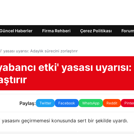
Güncel Haberler
Firma Rehberi
Çerez Politikası
Foru
 yasası uyarısı: Adaylık sürecini zorlaştırır
abancı etki' yasası uyarısı:
ştırır
Paylaş:
Twitter
Facebook
WhatsApp
Reddit
Pinte
tki” yasasını geçirmemesi konusunda sert bir şekilde uyardı.