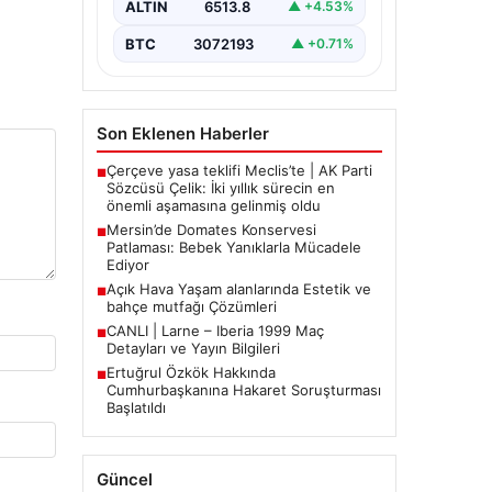
ALTIN
6513.8
▲ +4.53%
BTC
3072193
▲ +0.71%
Son Eklenen Haberler
Çerçeve yasa teklifi Meclis’te | AK Parti
■
Sözcüsü Çelik: İki yıllık sürecin en
önemli aşamasına gelinmiş oldu
Mersin’de Domates Konservesi
■
Patlaması: Bebek Yanıklarla Mücadele
Ediyor
Açık Hava Yaşam alanlarında Estetik ve
■
bahçe mutfağı Çözümleri
CANLI | Larne – Iberia 1999 Maç
■
Detayları ve Yayın Bilgileri
Ertuğrul Özkök Hakkında
■
Cumhurbaşkanına Hakaret Soruşturması
Başlatıldı
Güncel