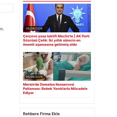
n.
05/08/2026
Çerçeve yasa teklifi Meclis’te | AK Parti
Sözcüsü Çelik: İki yıllık sürecin en
önemli aşamasına gelinmiş oldu
05/08/2026
Mersin’de Domates Konservesi
Patlaması: Bebek Yanıklarla Mücadele
Ediyor
Rehbere Firma Ekle