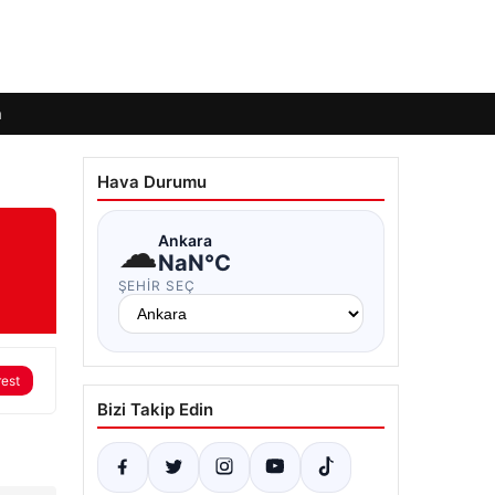
m
Hava Durumu
☁
Ankara
NaN°C
ŞEHIR SEÇ
rest
Bizi Takip Edin