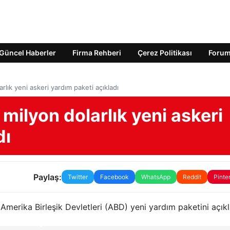
Güncel Haberler
Firma Rehberi
Çerez Politikası
Foru
lık yeni askeri yardım paketi açıkladı
milyon dolarlık yeni askeri
dı
Paylaş:
Twitter
Facebook
WhatsApp
Reddit
Pinte
Amerika Birleşik Devletleri (ABD) yeni yardım paketini açıkl