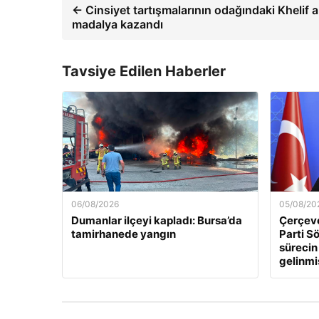
← Cinsiyet tartışmalarının odağındaki Khelif a
madalya kazandı
Tavsiye Edilen Haberler
06/08/2026
05/08/20
Dumanlar ilçeyi kapladı: Bursa’da
Çerçeve
tamirhanede yangın
Parti Sö
sürecin
gelinmi