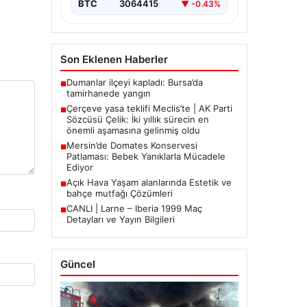
BTC
3064415
▼ -0.43%
Son Eklenen Haberler
Dumanlar ilçeyi kapladı: Bursa’da
■
tamirhanede yangın
Çerçeve yasa teklifi Meclis’te | AK Parti
■
Sözcüsü Çelik: İki yıllık sürecin en
önemli aşamasına gelinmiş oldu
Mersin’de Domates Konservesi
■
Patlaması: Bebek Yanıklarla Mücadele
Ediyor
Açık Hava Yaşam alanlarında Estetik ve
■
bahçe mutfağı Çözümleri
CANLI | Larne – Iberia 1999 Maç
■
Detayları ve Yayın Bilgileri
Güncel