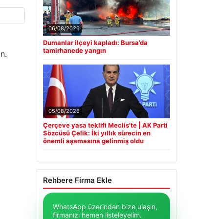
06/08/2026
Dumanlar ilçeyi kapladı: Bursa’da
tamirhanede yangın
n.
05/08/2026
Çerçeve yasa teklifi Meclis’te | AK Parti
Sözcüsü Çelik: İki yıllık sürecin en
önemli aşamasına gelinmiş oldu
Rehbere Firma Ekle
WhatsApp üzerinden bize ulaşın,
firmanızı hemen listeleyelim.