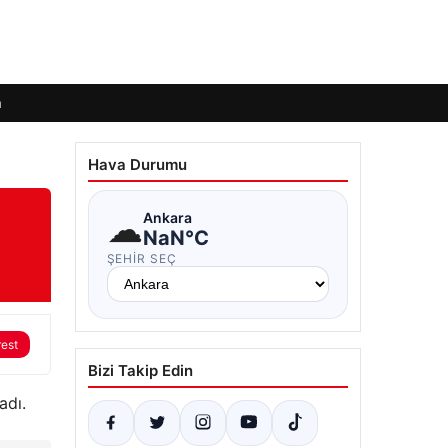
m
Hava Durumu
☁
Ankara
NaN°C
ŞEHIR SEÇ
rest
Bizi Takip Edin
adı.