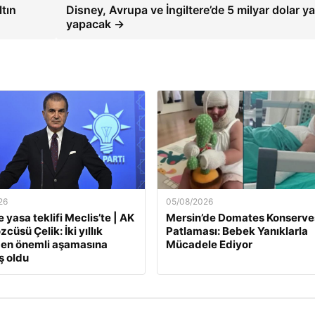
ltın
Disney, Avrupa ve İngiltere’de 5 milyar dolar ya
yapacak →
26
05/08/2026
 yasa teklifi Meclis’te | AK
Mersin’de Domates Konserve
zcüsü Çelik: İki yıllık
Patlaması: Bebek Yanıklarla
 en önemli aşamasına
Mücadele Ediyor
ş oldu