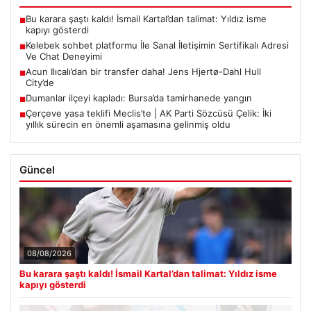
Bu karara şaştı kaldı! İsmail Kartal’dan talimat: Yıldız isme
■
kapıyı gösterdi
Kelebek sohbet platformu İle Sanal İletişimin Sertifikalı Adresi
■
Ve Chat Deneyimi
Acun Ilıcalı’dan bir transfer daha! Jens Hjertø-Dahl Hull
■
City’de
Dumanlar ilçeyi kapladı: Bursa’da tamirhanede yangın
■
Çerçeve yasa teklifi Meclis’te | AK Parti Sözcüsü Çelik: İki
■
yıllık sürecin en önemli aşamasına gelinmiş oldu
Güncel
08/08/2026
Bu karara şaştı kaldı! İsmail Kartal’dan talimat: Yıldız isme
kapıyı gösterdi