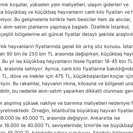
ik koşullar, yükselen yem maliyetleri, ulaşım giderleri ve
ada büyükbaş ve küçükbaş hayvanların canlı kilo fiyatları ve 
niyor. Bu gelişmelerle birlikte hem besiciler hem de alıcılar,
rak alım-satım planlarını yapmaya başladı. Özellikle İstanbul,
şitli bölgelerine ait güncel fiyatlar detaylı şekilde araştırıl
nlık hayvanların fiyatlarında genel bir artış söz konusu. İsta
atı 90 bin ile 250 bin TL arasında değişirken, küçükbaş hay
 Bu yıl ise küçükbaş hayvanların hisse fiyatları 18-45 bin TL
 arasında satılıyor. Ayrıca, canlı kilo fiyatlarına bakıldığınd
0 TL, düve ve inekler için 475 TL, küçükbaşlardan koçlar içi
niyor. Bu rakamlar, hayvanın ırkına, kilosuna ve bölgesel uns
bilir, bu nedenle alım-satım yaparken dikkatli olunması ger
rin alışılmış yüksek nakliye ve barınma maliyetleri nedeniyle f
retmektedir. Örneğin, İstanbul’da büyükbaş hayvan fiyatlar
8.000 ile 45.000 TL arasında değişiyor. Ankara’da ise
 18.000 ile 40.000 TL seviyelerinde; İzmir’de ise büyükbaş
 ile 45.000 TL bandında satışa sunuluyor. Anadolu bölgesind