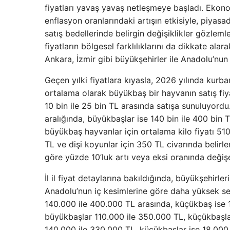
fiyatları yavaş yavaş netleşmeye başladı. Ekonom
enflasyon oranlarındaki artışın etkisiyle, piyas
satış bedellerinde belirgin değişiklikler gözlemle
fiyatların bölgesel farklılıklarını da dikkate ala
Ankara, İzmir gibi büyükşehirler ile Anadolu’nun çe
Geçen yılki fiyatlara kıyasla, 2026 yılında kurba
ortalama olarak büyükbaş bir hayvanın satış fiy
10 bin ile 25 bin TL arasında satışa sunuluyordu.
aralığında, büyükbaşlar ise 140 bin ile 400 bin TL
büyükbaş hayvanlar için ortalama kilo fiyatı 51
TL ve dişi koyunlar için 350 TL civarında belirle
göre yüzde 10’luk artı veya eksi oranında değişe
İl il fiyat detaylarına bakıldığında, büyükşehirle
Anadolu’nun iç kesimlerine göre daha yüksek sey
140.000 ile 400.000 TL arasında, küçükbaş ise 1
büyükbaşlar 110.000 ile 350.000 TL, küçükbaşlar
140.000 ile 330.000 TL, küçükbaşlar ise 18.000