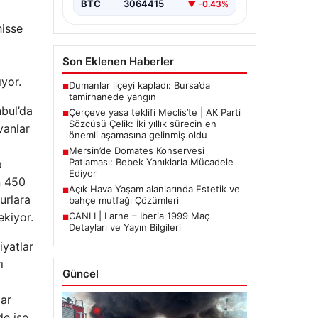
BTC
3064415
▼ -0.43%
hisse
Son Eklenen Haberler
ıyor.
Dumanlar ilçeyi kapladı: Bursa’da
■
tamirhanede yangın
nbul’da
Çerçeve yasa teklifi Meclis’te | AK Parti
■
Sözcüsü Çelik: İki yıllık sürecin en
vanlar
önemli aşamasına gelinmiş oldu
Mersin’de Domates Konservesi
■
Patlaması: Bebek Yanıklarla Mücadele
a
Ediyor
n 450
Açık Hava Yaşam alanlarında Estetik ve
■
urlara
bahçe mutfağı Çözümleri
ekiyor.
CANLI | Larne – Iberia 1999 Maç
■
Detayları ve Yayın Bilgileri
iyatlar
ı
Güncel
lar
e ise,