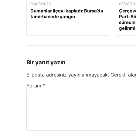
06/08/2026
05/08/20
Dumanlar ilçeyi kapladı: Bursa’da
Çerçeve
tamirhanede yangın
Parti Sö
sürecin
gelinmi
Bir yanıt yazın
E-posta adresiniz yayınlanmayacak.
Gerekli ala
Yorum
*