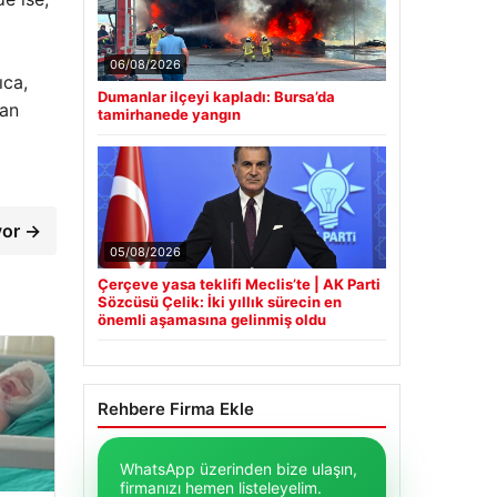
06/08/2026
ıca,
Dumanlar ilçeyi kapladı: Bursa’da
ban
tamirhanede yangın
yor →
05/08/2026
Çerçeve yasa teklifi Meclis’te | AK Parti
Sözcüsü Çelik: İki yıllık sürecin en
önemli aşamasına gelinmiş oldu
Rehbere Firma Ekle
WhatsApp üzerinden bize ulaşın,
firmanızı hemen listeleyelim.