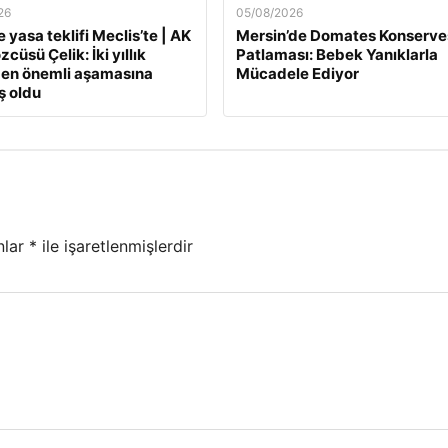
26
05/08/2026
 yasa teklifi Meclis’te | AK
Mersin’de Domates Konserve
zcüsü Çelik: İki yıllık
Patlaması: Bebek Yanıklarla
 en önemli aşamasına
Mücadele Ediyor
ş oldu
nlar
*
ile işaretlenmişlerdir