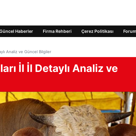
Güncel Haberler
Firma Rehberi
Çerez Politikası
Foru
aylı Analiz ve Güncel Bilgiler
rı İl İl Detaylı Analiz ve