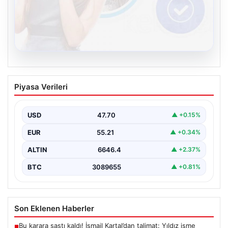
07.08.2026
Acun Ilıcalı’dan bir transfer daha! Jens
Piyasa Verileri
Hjertø-Dahl Hull City’de
USD
47.70
▲ +0.15%
EUR
55.21
▲ +0.34%
ALTIN
6646.4
▲ +2.37%
BTC
3089655
▲ +0.81%
Son Eklenen Haberler
Bu karara şaştı kaldı! İsmail Kartal’dan talimat: Yıldız isme
■
kapıyı gösterdi
Kelebek sohbet platformu İle Sanal İletişimin Sertifikalı Adresi
■
Ve Chat Deneyimi
Acun Ilıcalı’dan bir transfer daha! Jens Hjertø-Dahl Hull
■