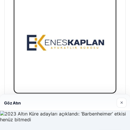
Enes Kaplan Avukatlık Bürosu
28/04/2026
×
Göz Atın