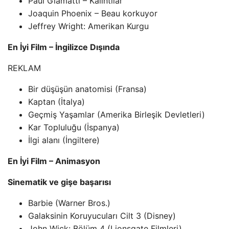
Paul Giamatti – Kalıntılar
Joaquin Phoenix – Beau korkuyor
Jeffrey Wright: Amerikan Kurgu
En İyi Film – İngilizce Dışında
REKLAM
Bir düşüşün anatomisi (Fransa)
Kaptan (İtalya)
Geçmiş Yaşamlar (Amerika Birleşik Devletleri)
Kar Topluluğu (İspanya)
İlgi alanı (İngiltere)
En İyi Film – Animasyon
Sinematik ve gişe başarısı
Barbie (Warner Bros.)
Galaksinin Koruyucuları Cilt 3 (Disney)
John Wick: Bölüm 4 (Lionsgate Filmleri)