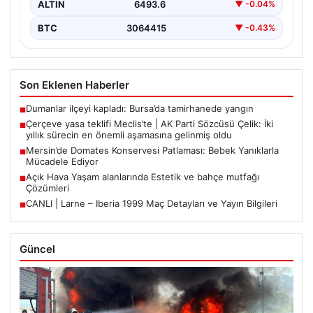
ALTIN
6493.6
▼ -0.04%
BTC
3064415
▼ -0.43%
Son Eklenen Haberler
Dumanlar ilçeyi kapladı: Bursa’da tamirhanede yangın
■
Çerçeve yasa teklifi Meclis’te | AK Parti Sözcüsü Çelik: İki
■
yıllık sürecin en önemli aşamasına gelinmiş oldu
Mersin’de Domates Konservesi Patlaması: Bebek Yanıklarla
■
Mücadele Ediyor
Açık Hava Yaşam alanlarında Estetik ve bahçe mutfağı
■
Çözümleri
CANLI | Larne – Iberia 1999 Maç Detayları ve Yayın Bilgileri
■
Güncel