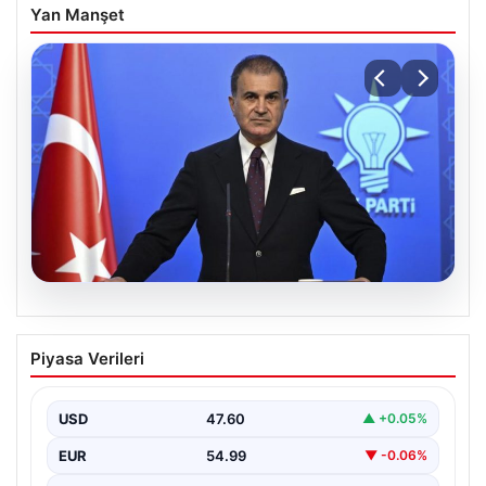
Yan Manşet
05.08.2026
Çerçeve yasa teklifi Meclis’te | AK Parti
Piyasa Verileri
Sözcüsü Çelik: İki yıllık sürecin en
önemli aşamasına gelinmiş oldu
USD
47.60
▲ +0.05%
EUR
54.99
▼ -0.06%