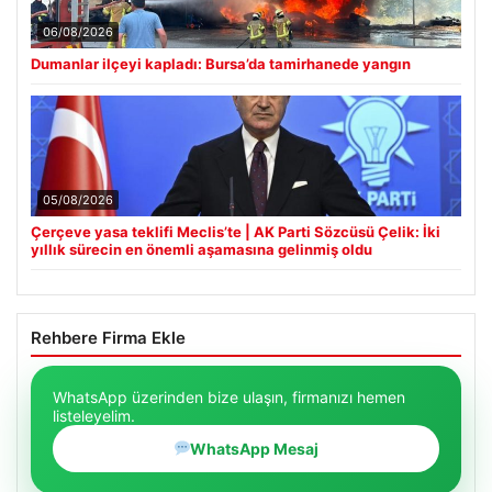
06/08/2026
Dumanlar ilçeyi kapladı: Bursa’da tamirhanede yangın
05/08/2026
Çerçeve yasa teklifi Meclis’te | AK Parti Sözcüsü Çelik: İki
yıllık sürecin en önemli aşamasına gelinmiş oldu
Rehbere Firma Ekle
WhatsApp üzerinden bize ulaşın, firmanızı hemen
listeleyelim.
WhatsApp Mesaj