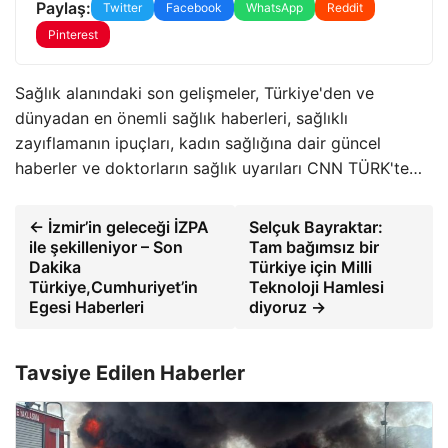
Paylaş:
Twitter
Facebook
WhatsApp
Reddit
Pinterest
Sağlık alanındaki son gelişmeler, Türkiye'den ve
dünyadan en önemli sağlık haberleri, sağlıklı
zayıflamanın ipuçları, kadın sağlığına dair güncel
haberler ve doktorların sağlık uyarıları CNN TÜRK'te…
← İzmir’in geleceği İZPA
Selçuk Bayraktar:
ile şekilleniyor – Son
Tam bağımsız bir
Dakika
Türkiye için Milli
Türkiye,Cumhuriyet’in
Teknoloji Hamlesi
Egesi Haberleri
diyoruz →
Tavsiye Edilen Haberler